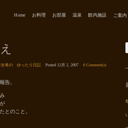
Home
お料理
お部屋
温泉
館内施設
ご案内
）え
若女将の ゆったり日記
Posted
12月 2, 2007
0 Comment(s)
報告。
み
が
たとのこと。