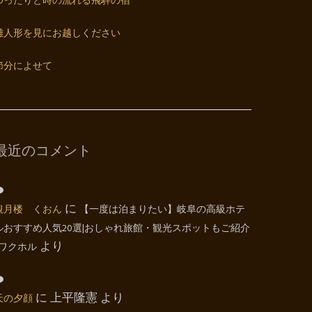
ゆったりと時の流れる飛騨の宿
雛人形を見にお越しください
節分によせて
最近のコメント
観月楼 くおん
に
【一度は泊まりたい】岐阜の高級ホテ
ルおすすめ人気20選|おしゃれ旅館・観光スポットもご紹介
| ワクホル
より
天の夕顔
に
上平隆憲
より