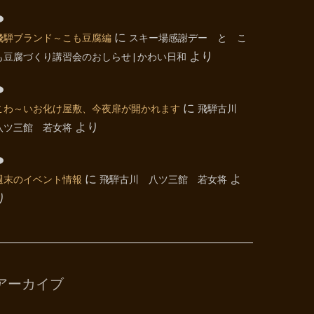
飛騨ブランド～こも豆腐編
に
スキー場感謝デー と こ
も豆腐づくり講習会のおしらせ | かわい日和
より
こわ～いお化け屋敷、今夜扉が開かれます
に
飛騨古川
八ツ三館 若女将
より
週末のイベント情報
に
飛騨古川 八ツ三館 若女将
よ
り
アーカイブ