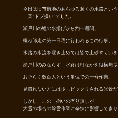
今日は旧市街地のあらゆる遍くの水路という
一斉“ドブ攫い”でした。
瀬戸川の鯉の水揚げから約一週間。
概ね師走の第一日曜に行われるこの行事。
水路の水流を堰き止めては皆で土砂すくいを
瀬戸川のみならず、水路は町なかを縦横無尽
おそらく数百人という単位での一斉作業。
見慣れない方には少しビックリされる光景だ
しかし、この一掬いの有り無しが
大雪の場合の除雪作業に辛辣に影響して参り