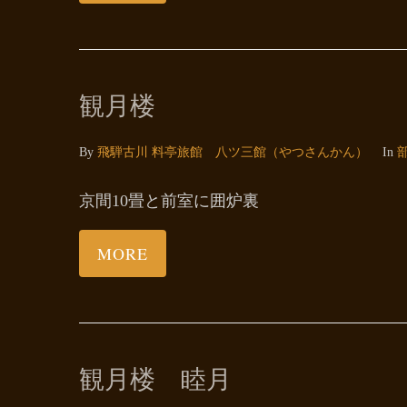
観月楼
By
飛騨古川 料亭旅館 八ツ三館（やつさんかん）
In
京間10畳と前室に囲炉裏
MORE
観月楼 睦月