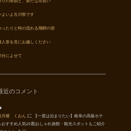
祭りの余韻と、新たな出会い
いよいよ古川祭です
ゆったりと時の流れる飛騨の宿
雛人形を見にお越しください
節分によせて
最近のコメント
観月楼 くおん
に
【一度は泊まりたい】岐阜の高級ホテ
ルおすすめ人気20選|おしゃれ旅館・観光スポットもご紹介