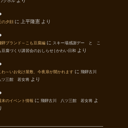
| ワクホル
より
天の夕顔
に
上平隆憲
より
飛騨ブランド～こも豆腐編
に
スキー場感謝デー と こ
も豆腐づくり講習会のおしらせ | かわい日和
より
こわ～いお化け屋敷、今夜扉が開かれます
に
飛騨古川
八ツ三館 若女将
より
週末のイベント情報
に
飛騨古川 八ツ三館 若女将
よ
り