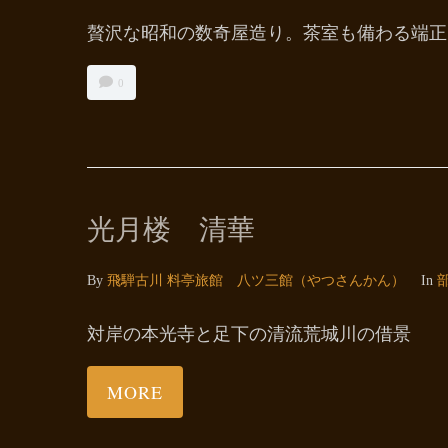
贅沢な昭和の数奇屋造り。茶室も備わる端正
0
光月楼 清華
By
飛騨古川 料亭旅館 八ツ三館（やつさんかん）
In
対岸の本光寺と足下の清流荒城川の借景
MORE