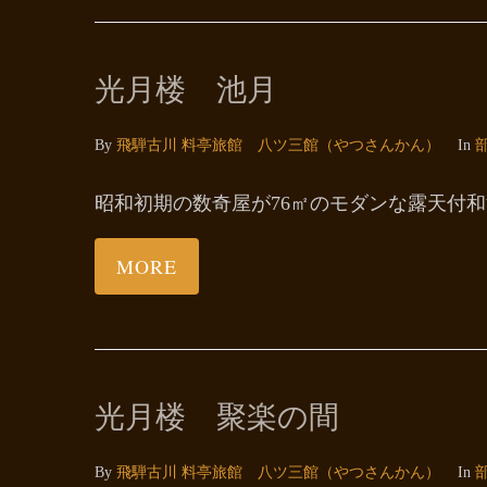
光月楼 池月
By
飛騨古川 料亭旅館 八ツ三館（やつさんかん）
In
昭和初期の数奇屋が76㎡のモダンな露天付
MORE
光月楼 聚楽の間
By
飛騨古川 料亭旅館 八ツ三館（やつさんかん）
In