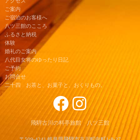
アクセス
ご案内
ご宿泊のお客様へ
八ツ三館のこころ
ふるさと納税
体験
婚礼のご案内
八代目女将のゆったり日記
ご予約
お問合せ
二十四 お茶と、お菓子と、おくりもの。
飛騨古川の料亭旅館 八ツ三館
〒509-4241 岐阜県飛騨市古川町向町1-8-27