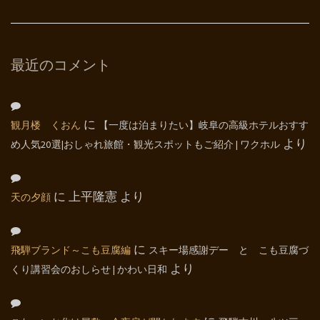
最近のコメント
観月楼 くおん
に
【一度は泊まりたい】岐阜の高級ホテルおすす
め人気20選|おしゃれ旅館・観光スポットもご紹介 | ワクホル
より
天の夕顔
に
上平隆憲
より
飛騨ブランド～こも豆腐編
に
スキー場感謝デー と こも豆腐づ
くり講習会のおしらせ | かわい日和
より