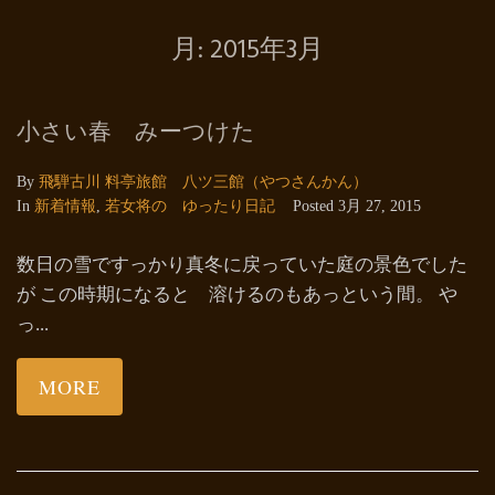
月:
2015年3月
小さい春 みーつけた
By
飛騨古川 料亭旅館 八ツ三館（やつさんかん）
In
新着情報
,
若女将の ゆったり日記
Posted
3月 27, 2015
数日の雪ですっかり真冬に戻っていた庭の景色でした
が この時期になると 溶けるのもあっという間。 や
っ...
MORE