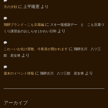
天の夕顔
に
上平隆憲
より
飛騨ブランド～こも豆腐編
に
スキー場感謝デー と こも豆腐づ
くり講習会のおしらせ | かわい日和
より
こわ～いお化け屋敷、今夜扉が開かれます
に
飛騨古川 八ツ三
館 若女将
より
週末のイベント情報
に
飛騨古川 八ツ三館 若女将
より
アーカイブ