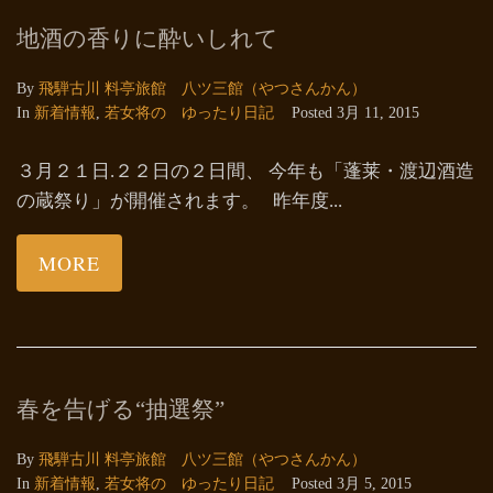
地酒の香りに酔いしれて
By
飛騨古川 料亭旅館 八ツ三館（やつさんかん）
In
新着情報
,
若女将の ゆったり日記
Posted
3月 11, 2015
３月２１日.２２日の２日間、 今年も「蓬莱・渡辺酒造
の蔵祭り」が開催されます。 昨年度...
MORE
春を告げる“抽選祭”
By
飛騨古川 料亭旅館 八ツ三館（やつさんかん）
In
新着情報
,
若女将の ゆったり日記
Posted
3月 5, 2015