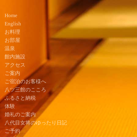
Home
English
お料理
お部屋
温泉
館内施設
アクセス
ご案内
ご宿泊のお客様へ
八ツ三館のこころ
ふるさと納税
体験
婚礼のご案内
八代目女将のゆったり日記
ご予約