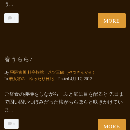
う...
1
MORE
春うらら♪
By
飛騨古川 料亭旅館 八ツ三館（やつさんかん）
In
若女将の ゆったり日記
Posted
4月 17, 2012
ご昼食の接待をしながら ふと庭に目を配ると 先日ま
で固い固いつぼみだった梅がちらほらと咲きかけてい
ま...
0
MORE