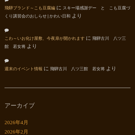
飛騨ブランド～こも豆腐編
に
スキー場感謝デー と こも豆腐づ
くり講習会のおしらせ | かわい日和
より
こわ～いお化け屋敷、今夜扉が開かれます
に
飛騨古川 八ツ三
館 若女将
より
週末のイベント情報
に
飛騨古川 八ツ三館 若女将
より
アーカイブ
2026年4月
2026年2月