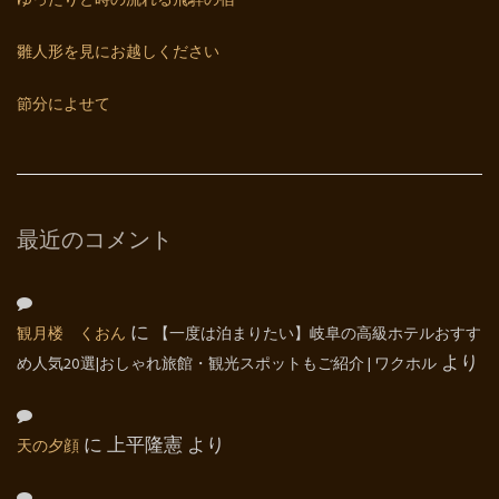
ゆったりと時の流れる飛騨の宿
雛人形を見にお越しください
節分によせて
最近のコメント
観月楼 くおん
に
【一度は泊まりたい】岐阜の高級ホテルおすす
め人気20選|おしゃれ旅館・観光スポットもご紹介 | ワクホル
より
天の夕顔
に
上平隆憲
より