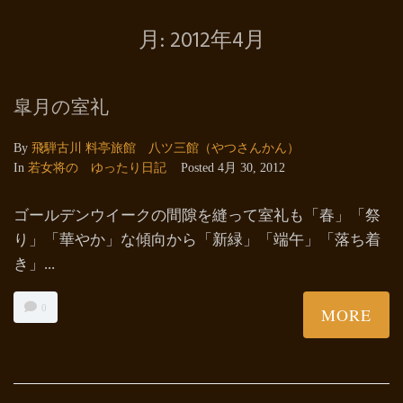
月:
2012年4月
皐月の室礼
By
飛騨古川 料亭旅館 八ツ三館（やつさんかん）
In
若女将の ゆったり日記
Posted
4月 30, 2012
ゴールデンウイークの間隙を縫って室礼も「春」「祭
り」「華やか」な傾向から「新緑」「端午」「落ち着
き」...
0
MORE