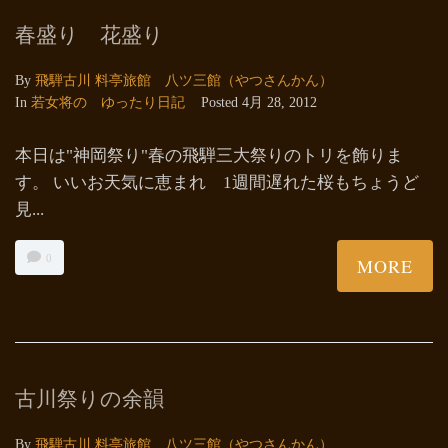
春盛り 花盛り
By
飛騨古川 料亭旅館 八ツ三館（やつさんかん）
In
若女将の ゆったり日記
Posted
4月 28, 2012
本日は"神岡祭り"春の飛騨三大祭りのトリを飾りま
す。 いいお天気に恵まれ 1週間遅れた桜もちょうど
見...
0
MORE
古川祭りの余韻
By
飛騨古川 料亭旅館 八ツ三館（やつさんかん）