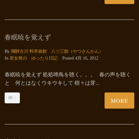
春眠暁を覚えず
By
飛騨古川 料亭旅館 八ツ三館（やつさんかん）
In
若女将の ゆったり日記
Posted
4月 16, 2012
春眠暁を覚えず 処処啼鳥を聴く。。。 春の声を聴く
と 何とはなくウキウキして 樹々は芽...
0
MORE