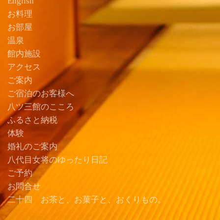
English
お料理
お部屋
温泉
館内施設
アクセス
ご案内
ご宿泊のお客様へ
八ツ三館のこころ
ふるさと納税
体験
婚礼のご案内
八代目女将のゆったり日記
ご予約
お問合せ
二十四 お茶と、お菓子と、おくりもの。