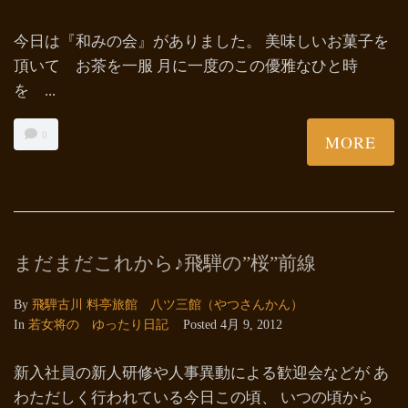
今日は『和みの会』がありました。 美味しいお菓子を
頂いて お茶を一服 月に一度のこの優雅なひと時
を ...
0
MORE
まだまだこれから♪飛騨の”桜”前線
By
飛騨古川 料亭旅館 八ツ三館（やつさんかん）
In
若女将の ゆったり日記
Posted
4月 9, 2012
新入社員の新人研修や人事異動による歓迎会などが あ
わただしく行われている今日この頃、 いつの頃から