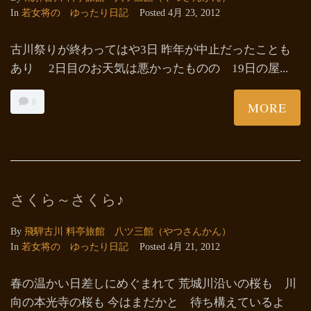
In
若女将の ゆったり日記
Posted
4月 23, 2012
古川祭りが終わってはや3日 昨年が中止だったことも
あり 2日目のお天気は悪かったものの 19日の屋...
0
MORE
さくら～さくら♪
By
飛騨古川 料亭旅館 八ツ三館（やつさんかん）
In
若女将の ゆったり日記
Posted
4月 21, 2012
春の温かい日差しにめぐまれて 荒城川沿いの桜も 川
向の本光寺の桜も 今はまだかと 待ち構えているよ