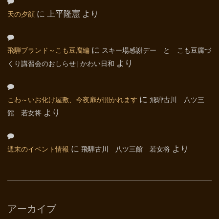
天の夕顔
に
上平隆憲
より
飛騨ブランド～こも豆腐編
に
スキー場感謝デー と こも豆腐づ
くり講習会のおしらせ | かわい日和
より
こわ～いお化け屋敷、今夜扉が開かれます
に
飛騨古川 八ツ三
館 若女将
より
週末のイベント情報
に
飛騨古川 八ツ三館 若女将
より
アーカイブ