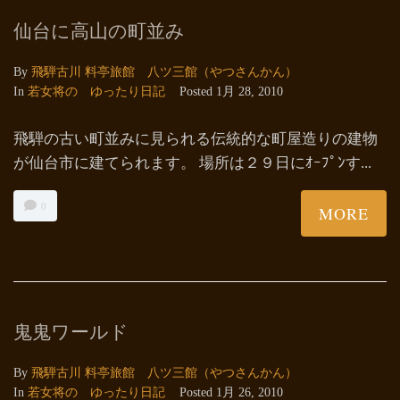
仙台に高山の町並み
By
飛騨古川 料亭旅館 八ツ三館（やつさんかん）
In
若女将の ゆったり日記
Posted
1月 28, 2010
飛騨の古い町並みに見られる伝統的な町屋造りの建物
が仙台市に建てられます。 場所は２９日にｵｰﾌﾟﾝす...
0
MORE
鬼鬼ワールド
By
飛騨古川 料亭旅館 八ツ三館（やつさんかん）
In
若女将の ゆったり日記
Posted
1月 26, 2010