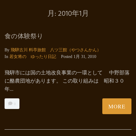
月:
2010年1月
食の体験祭り
By
飛騨古川 料亭旅館 八ツ三館（やつさんかん）
In
若女将の ゆったり日記
Posted
1月 31, 2010
飛騨市には国の土地改良事業の一環として 中野部落
に酪農団地があります。 この取り組みは 昭和３０
年...
0
MORE