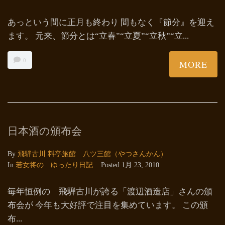
あっという間に正月も終わり 間もなく『節分』を迎え
ます。 元来、節分とは“立春”“立夏”“立秋”“立...
0
MORE
日本酒の頒布会
By
飛騨古川 料亭旅館 八ツ三館（やつさんかん）
In
若女将の ゆったり日記
Posted
1月 23, 2010
毎年恒例の 飛騨古川が誇る「渡辺酒造店」さんの頒
布会が 今年も大好評で注目を集めています。 この頒
布...