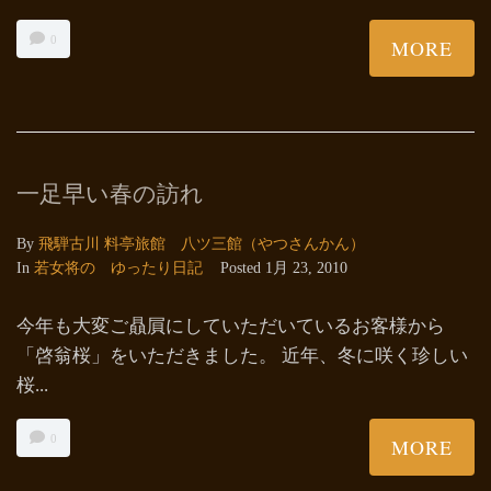
0
MORE
一足早い春の訪れ
By
飛騨古川 料亭旅館 八ツ三館（やつさんかん）
In
若女将の ゆったり日記
Posted
1月 23, 2010
今年も大変ご贔屓にしていただいているお客様から
「啓翁桜」をいただきました。 近年、冬に咲く珍しい
桜...
0
MORE