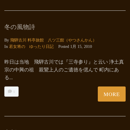
冬の風物詩
By
飛騨古川 料亭旅館 八ツ三館（やつさんかん）
In
若女将の ゆったり日記
Posted
1月 15, 2010
昨日は当地 飛騨古川では『三寺参り』と云い 浄土真
宗の中興の祖 親鸞上人のご遺徳を偲んで 町内にあ
る...
0
MORE