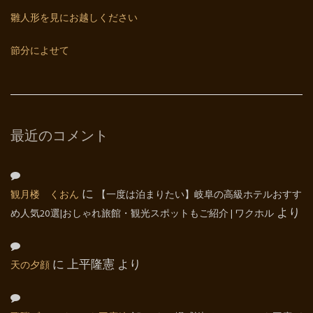
雛人形を見にお越しください
節分によせて
最近のコメント
観月楼 くおん
に
【一度は泊まりたい】岐阜の高級ホテルおすす
め人気20選|おしゃれ旅館・観光スポットもご紹介 | ワクホル
より
天の夕顔
に
上平隆憲
より