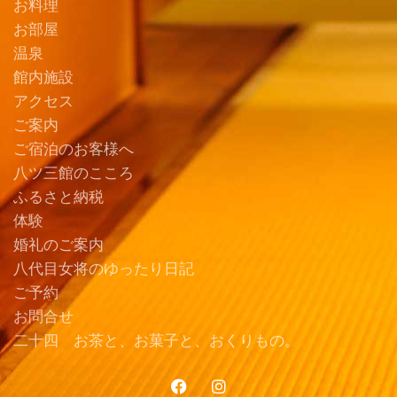
お料理
お部屋
温泉
館内施設
アクセス
ご案内
ご宿泊のお客様へ
八ツ三館のこころ
ふるさと納税
体験
婚礼のご案内
八代目女将のゆったり日記
ご予約
お問合せ
二十四 お茶と、お菓子と、おくりもの。