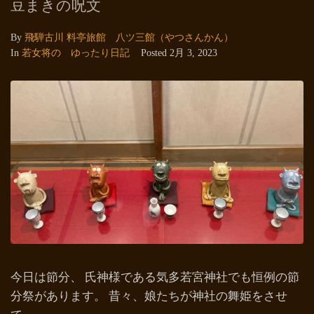
豆まきの呪文
By
飛騨古川 料亭旅館 八ツ三館（やつさんかん）
In
若女将の ゆったり日記
Posted
2月 3, 2023
今日は節分、 氏神様である気多若宮神社でも恒例の節
分祭があります。 昔々、娘たちが神社の舞姫をさせ