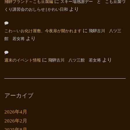
飛騨ブランド～こも豆腐編
に
スキー場感謝デー と こも豆腐づ
くり講習会のおしらせ | かわい日和
より
こわ～いお化け屋敷、今夜扉が開かれます
に
飛騨古川 八ツ三
館 若女将
より
週末のイベント情報
に
飛騨古川 八ツ三館 若女将
より
アーカイブ
2026年4月
2026年2月
2025年8月