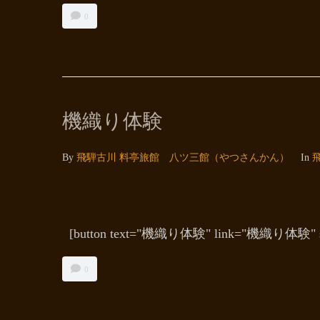
0
機織り体験
By
飛騨古川 料亭旅館 八ツ三館（やつさんかん）
In
[button text="機織り体験" link="機織り体験" sty
0