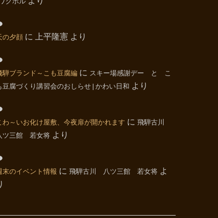
| ワクホル
より
天の夕顔
に
上平隆憲
より
飛騨ブランド～こも豆腐編
に
スキー場感謝デー と こ
も豆腐づくり講習会のおしらせ | かわい日和
より
こわ～いお化け屋敷、今夜扉が開かれます
に
飛騨古川
八ツ三館 若女将
より
週末のイベント情報
に
飛騨古川 八ツ三館 若女将
よ
り