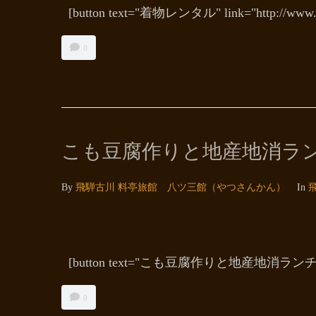
[button text="着物レンタル" link="http://www.h
0
こも豆腐作りと地産地消ラ
By
飛騨古川 料亭旅館 八ツ三館（やつさんかん）
In
[button text="こも豆腐作りと地産地消ランチ" link
0