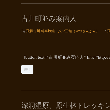
古川町並み案内人
By
飛騨古川 料亭旅館 八ツ三館（やつさんかん）
In
[button text="古川町並み案内人" link="http://w
0
深洞湿原、原生林トレッキ