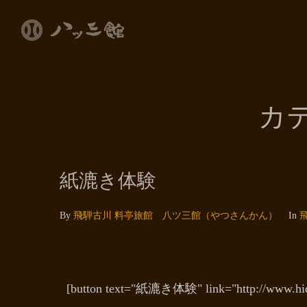
カ
紙漉き体験
By
飛騨古川 料亭旅館 八ツ三館（やつさんかん）
In
[button text="紙漉き体験" link="http://www.hid