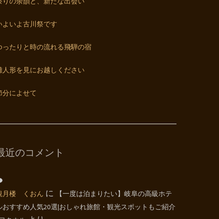
祭りの余韻と、新たな出会い
いよいよ古川祭です
ゆったりと時の流れる飛騨の宿
雛人形を見にお越しください
節分によせて
最近のコメント
観月楼 くおん
に
【一度は泊まりたい】岐阜の高級ホテ
ルおすすめ人気20選|おしゃれ旅館・観光スポットもご紹介