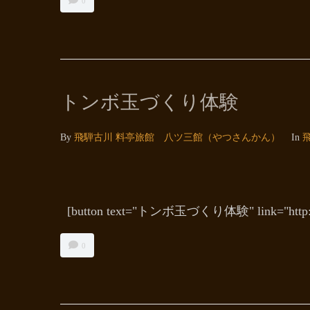
0
トンボ玉づくり体験
By
飛騨古川 料亭旅館 八ツ三館（やつさんかん）
In
[button text="トンボ玉づくり体験" link="http:/
0