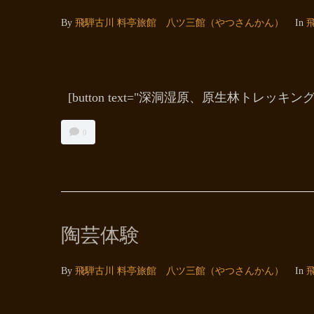
By
飛騨古川 料亭旅館 八ツ三館（やつさんかん）
In
[button text="深洞湿原、原生林トレッキングツアー"
0
陶芸体験
By
飛騨古川 料亭旅館 八ツ三館（やつさんかん）
In