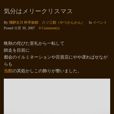
気分はメリークリスマス
By
飛騨古川 料亭旅館 八ツ三館（やつさんかん）
In
イベント
Posted
11月 30, 2007
0 Comment(s)
晩秋の侘びた室礼から一転して
師走を目前に
都会のイルミネーションや百貨店にやや遅ればせなが
らも
当館
の其処かしこの飾りが整いました。