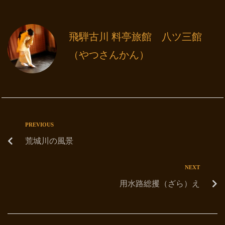
飛騨古川 料亭旅館 八ツ三館
（やつさんかん）
PREVIOUS
荒城川の風景
NEXT
用水路総攫（ざら）え