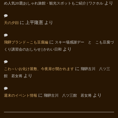
め人気20選|おしゃれ旅館・観光スポットもご紹介 | ワクホル
より
天の夕顔
に
上平隆憲
より
飛騨ブランド～こも豆腐編
に
スキー場感謝デー と こも豆腐づ
くり講習会のおしらせ | かわい日和
より
こわ～いお化け屋敷、今夜扉が開かれます
に
飛騨古川 八ツ三
館 若女将
より
週末のイベント情報
に
飛騨古川 八ツ三館 若女将
より