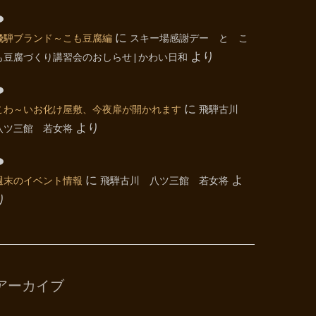
飛騨ブランド～こも豆腐編
に
スキー場感謝デー と こ
も豆腐づくり講習会のおしらせ | かわい日和
より
こわ～いお化け屋敷、今夜扉が開かれます
に
飛騨古川
八ツ三館 若女将
より
週末のイベント情報
に
飛騨古川 八ツ三館 若女将
よ
り
アーカイブ