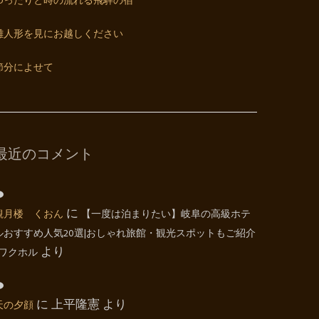
ゆったりと時の流れる飛騨の宿
雛人形を見にお越しください
節分によせて
最近のコメント
観月楼 くおん
に
【一度は泊まりたい】岐阜の高級ホテ
ルおすすめ人気20選|おしゃれ旅館・観光スポットもご紹介
| ワクホル
より
天の夕顔
に
上平隆憲
より