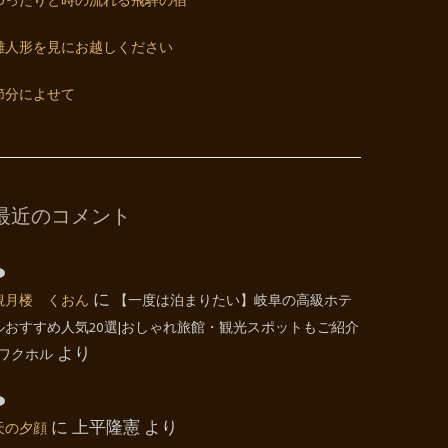
ゆったりと時の流れる飛騨の宿
雛人形を見にお越しください
節分によせて
最近のコメント
観月楼 くおん
に
【一度は泊まりたい】岐阜の高級ホテ
ルおすすめ人気20選|おしゃれ旅館・観光スポットもご紹介
| ワクホル
より
天の夕顔
に
上平隆憲
より