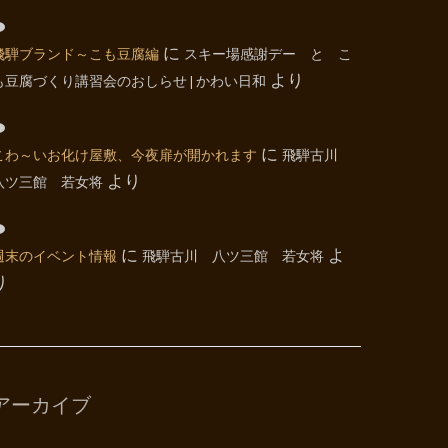
飛騨ブランド～こも豆腐編
に
スキー場感謝デー と こ
も豆腐づくり講習会のおしらせ | かわい日和
より
こわ～いお化け屋敷、今夜扉が開かれます
に
飛騨古川
八ツ三館 若女将
より
週末のイベント情報
に
飛騨古川 八ツ三館 若女将
よ
り
アーカイブ