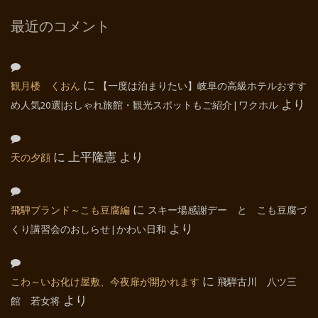
最近のコメント
観月楼 くおん
に
【一度は泊まりたい】岐阜の高級ホテルおすす
め人気20選|おしゃれ旅館・観光スポットもご紹介 | ワクホル
より
天の夕顔
に
上平隆憲
より
飛騨ブランド～こも豆腐編
に
スキー場感謝デー と こも豆腐づ
くり講習会のおしらせ | かわい日和
より
こわ～いお化け屋敷、今夜扉が開かれます
に
飛騨古川 八ツ三
館 若女将
より