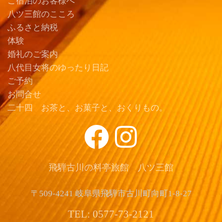
ご宿泊のお客様へ
八ツ三館のこころ
ふるさと納税
体験
婚礼のご案内
八代目女将のゆったり日記
ご予約
お問合せ
二十四 お茶と、お菓子と、おくりもの。
飛騨古川の料亭旅館 八ツ三館
〒509-4241 岐阜県飛騨市古川町向町1-8-27
TEL: 0577-73-2121