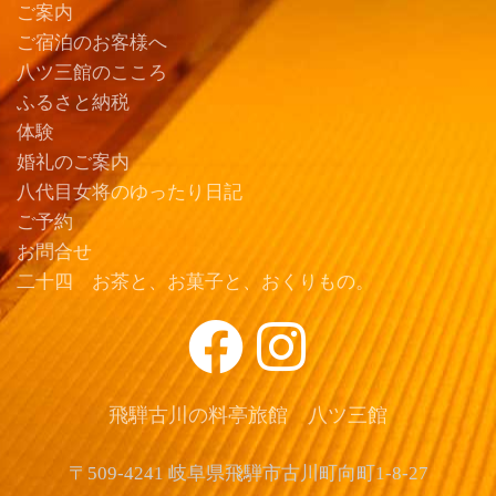
ご案内
ご宿泊のお客様へ
八ツ三館のこころ
ふるさと納税
体験
婚礼のご案内
八代目女将のゆったり日記
ご予約
お問合せ
二十四 お茶と、お菓子と、おくりもの。
飛騨古川の料亭旅館 八ツ三館
〒509-4241 岐阜県飛騨市古川町向町1-8-27