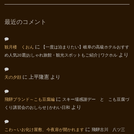
最近のコメント
観月楼 くおん
に
【一度は泊まりたい】岐阜の高級ホテルおすす
め人気20選|おしゃれ旅館・観光スポットもご紹介 | ワクホル
より
天の夕顔
に
上平隆憲
より
飛騨ブランド～こも豆腐編
に
スキー場感謝デー と こも豆腐づ
くり講習会のおしらせ | かわい日和
より
こわ～いお化け屋敷、今夜扉が開かれます
に
飛騨古川 八ツ三