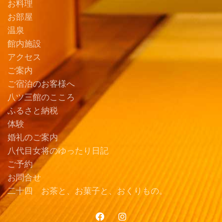
お料理
お部屋
温泉
館内施設
アクセス
ご案内
ご宿泊のお客様へ
八ツ三館のこころ
ふるさと納税
体験
婚礼のご案内
八代目女将のゆったり日記
ご予約
お問合せ
二十四 お茶と、お菓子と、おくりもの。