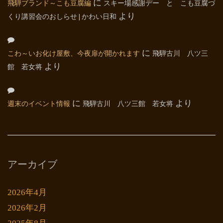
飛騨ブランド～こも豆腐編
に
スキー場感謝デー と こも豆腐づ
くり講習会のおしらせ | かわい日和
より
こわ～いお化け屋敷、今夜扉が開かれます
に
飛騨古川 八ツ三
館 若女将
より
週末のイベント情報
に
飛騨古川 八ツ三館 若女将
より
アーカイブ
2026年4月
2026年2月