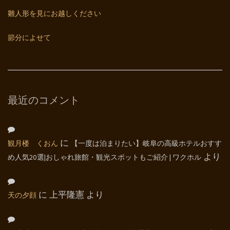
雛人形を見にお越しください
節分によせて
最近のコメント
観月楼 くおん
に
【一度は泊まりたい】岐阜の高級ホテルおすす
め人気20選|おしゃれ旅館・観光スポットもご紹介 | ワクホル
より
天の夕顔
に
上平隆憲
より