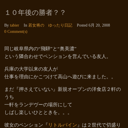
１０年後の勝者？？
By
tabier
In
若女将の ゆったり日記
Posted
6月 20, 2008
0 Comment(s)
同じ岐阜県内の“飛騨”と“奥美濃”
という隣合わせでペンションを営んでいる友人。
兵庫の大学以来の友人が
仕事を理由にかこつけて高山へ遊びに来ました。。
まだ『押さえていない』新規オープンの洋食店２軒の
うち
一軒をランデヴーの場所にして
しばし楽しいひとときを。。。
彼女のペンション『
リトルパイン
』は２世代で切盛り