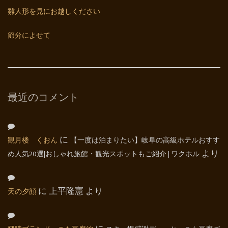
雛人形を見にお越しください
節分によせて
最近のコメント
観月楼 くおん
に
【一度は泊まりたい】岐阜の高級ホテルおすす
め人気20選|おしゃれ旅館・観光スポットもご紹介 | ワクホル
より
天の夕顔
に
上平隆憲
より