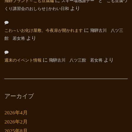
飛騨ブランド～こも豆腐編
に
スキー場感謝デー と こも豆腐づ
くり講習会のおしらせ | かわい日和
より
こわ～いお化け屋敷、今夜扉が開かれます
に
飛騨古川 八ツ三
館 若女将
より
週末のイベント情報
に
飛騨古川 八ツ三館 若女将
より
アーカイブ
2026年4月
2026年2月
2025年8月