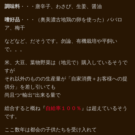
調味料
・・・唐辛子、わさび、生姜、醤油
嗜好品
・・・（奥美濃古地鶏の卵を使った）ババロ
ア、梅干
などなど、だそうです。勿論、有機栽培や平飼い
で。。。
米、大豆、葉物野菜は（地元で）購入しているそうで
すが
それ以外のものの生産量が「自家消費＋お客様への提
供分」を差し引いても
尚且つ“輸出”出来る量で
総合すると概ね『
自給率１００％
』は超えているそう
です。
ここ数年は都会の子供たちを受け入れて