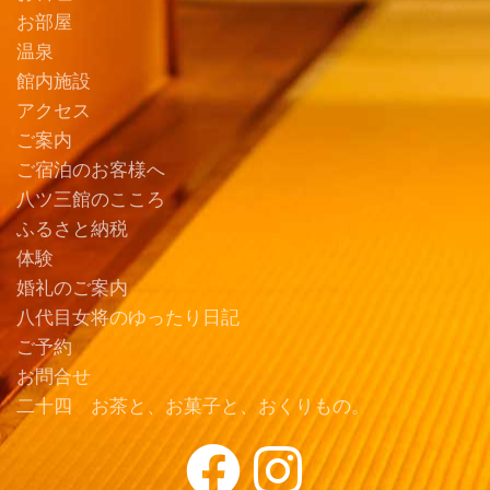
お部屋
温泉
館内施設
アクセス
ご案内
ご宿泊のお客様へ
八ツ三館のこころ
ふるさと納税
体験
婚礼のご案内
八代目女将のゆったり日記
ご予約
お問合せ
二十四 お茶と、お菓子と、おくりもの。