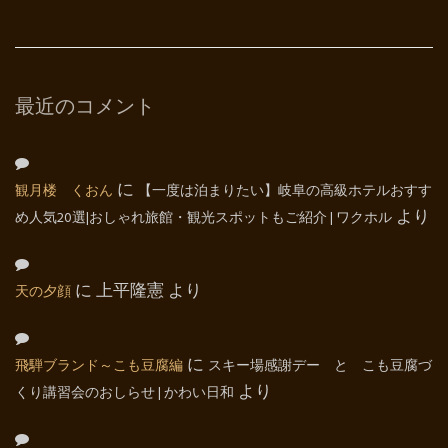
最近のコメント
観月楼 くおん
に
【一度は泊まりたい】岐阜の高級ホテルおすす
め人気20選|おしゃれ旅館・観光スポットもご紹介 | ワクホル
より
天の夕顔
に
上平隆憲
より
飛騨ブランド～こも豆腐編
に
スキー場感謝デー と こも豆腐づ
くり講習会のおしらせ | かわい日和
より