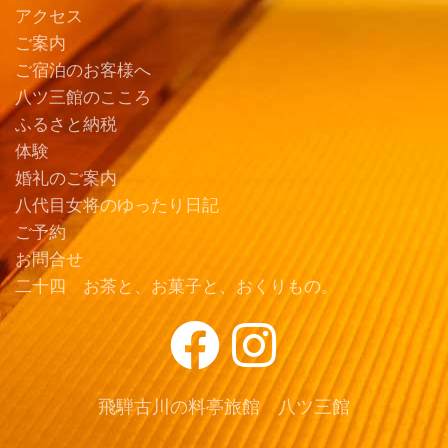
アクセス
ご案内
ご宿泊のお客様へ
八ツ三館のこころ
ふるさと納税
体験
婚礼のご案内
八代目女将のゆったり日記
ご予約
お問合せ
二十四 お茶と、お菓子と、おくりもの。
飛騨古川の料亭旅館 八ツ三館