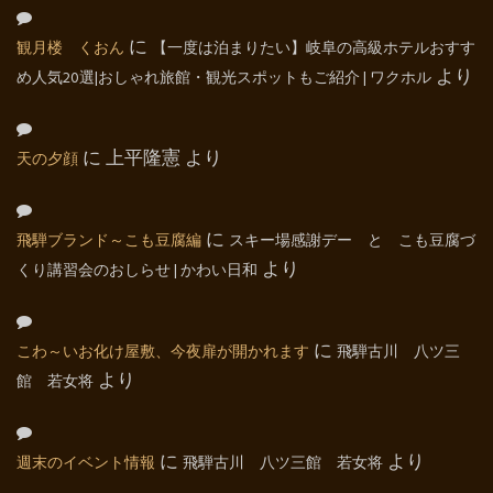
観月楼 くおん
に
【一度は泊まりたい】岐阜の高級ホテルおすす
め人気20選|おしゃれ旅館・観光スポットもご紹介 | ワクホル
より
天の夕顔
に
上平隆憲
より
飛騨ブランド～こも豆腐編
に
スキー場感謝デー と こも豆腐づ
くり講習会のおしらせ | かわい日和
より
こわ～いお化け屋敷、今夜扉が開かれます
に
飛騨古川 八ツ三
館 若女将
より
週末のイベント情報
に
飛騨古川 八ツ三館 若女将
より