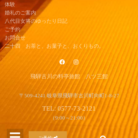
体験
婚礼のご案内
八代目女将のゆったり日記
ご予約
お問合せ
二十四 お茶と、お菓子と、おくりもの。
飛騨古川の料亭旅館 八ツ三館
〒509-4241 岐阜県飛騨市古川町向町1-8-27
TEL: 0577-73-2121
（9:00～21:00）