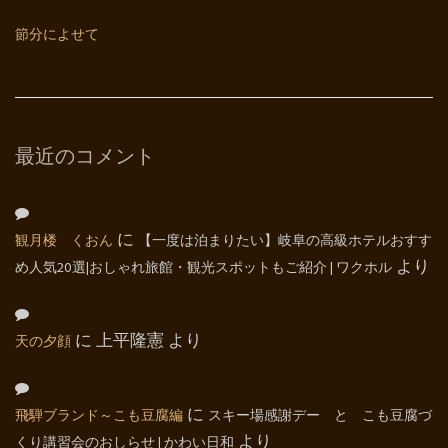
節分によせて
最近のコメント
観月楼 くおん
に
【一度は泊まりたい】岐阜の高級ホテルおすす
め人気20選|おしゃれ旅館・観光スポットもご紹介 | ワクホル
より
天の夕顔
に
上平隆憲
より
飛騨ブランド～こも豆腐編
に
スキー場感謝デー と こも豆腐づ
くり講習会のおしらせ | かわい日和
より