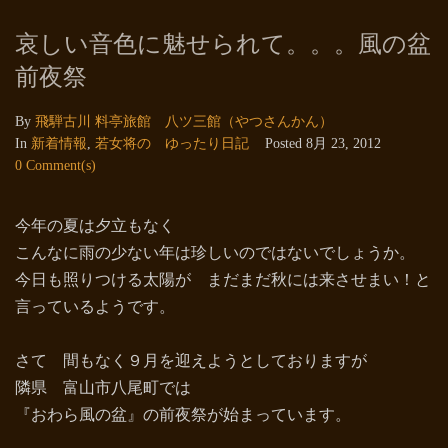
哀しい音色に魅せられて。。。風の盆
前夜祭
By
飛騨古川 料亭旅館 八ツ三館（やつさんかん）
In
新着情報
,
若女将の ゆったり日記
Posted
8月 23, 2012
0 Comment(s)
今年の夏は夕立もなく
こんなに雨の少ない年は珍しいのではないでしょうか。
今日も照りつける太陽が まだまだ秋には来させまい！と
言っているようです。
さて 間もなく９月を迎えようとしておりますが
隣県 富山市八尾町では
『おわら風の盆』の前夜祭が始まっています。