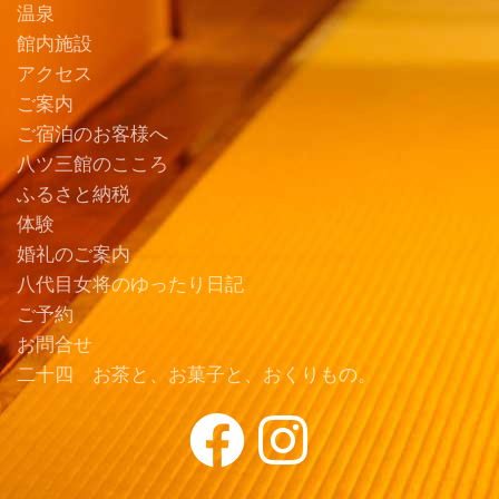
温泉
館内施設
アクセス
ご案内
ご宿泊のお客様へ
八ツ三館のこころ
ふるさと納税
体験
婚礼のご案内
八代目女将のゆったり日記
ご予約
お問合せ
二十四 お茶と、お菓子と、おくりもの。