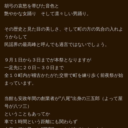
胡弓の哀愁を帯びた音色と
艶やかな女踊り
そして凛々しい男踊り。
その歴史と見た目の美しさ、そして町の方の気合の入れよ
うからして
民謡界の最高峰と呼んでも過言ではないでしょう。
９月１日から３日までが本祭となりますが
一足先に２０日～３０日まで
全１０町内が稽古かたがた交替で町を練り歩く前夜祭が始
まっています。
当館も安政年間の創業者が”八尾”出身の三五郎（よって屋
号が八ツ三）
ということもあってか
車で１時間という距離にも関わらず