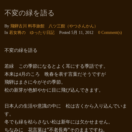
不変の緑を語る
By
飛騨古川 料亭旅館 八ツ三館（やつさんかん）
In
若女将の ゆったり日記
Posted
5月 11, 2012
0 Comment(s)
不変の緑を語る
若緑 この季節になるとよく耳にする季語です。
本来は
月のころ 晩春を表す言葉だそうですが
4
飛騨はまさに今がその季節。
松の新芽が色鮮やかに目に飛び込んできます。
日本人の生活や意識の中に 松は古くから入り込んでいま
す。
冬でも緑を枯らさない松は新年には欠かせません。
ちなみに 花言葉は”不老長寿”そのままですね。