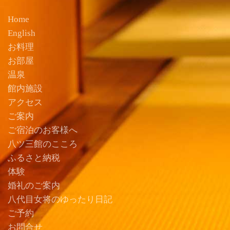
Home
English
お料理
お部屋
温泉
館内施設
アクセス
ご案内
ご宿泊のお客様へ
八ツ三館のこころ
ふるさと納税
体験
婚礼のご案内
八代目女将のゆったり日記
ご予約
お問合せ