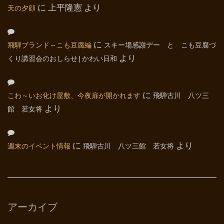
天の夕顔
に
上平隆憲
より
飛騨ブランド～こも豆腐編
に
スキー場感謝デー と こも豆腐づ
くり講習会のおしらせ | かわい日和
より
こわ～いお化け屋敷、今夜扉が開かれます
に
飛騨古川 八ツ三
館 若女将
より
週末のイベント情報
に
飛騨古川 八ツ三館 若女将
より
アーカイブ