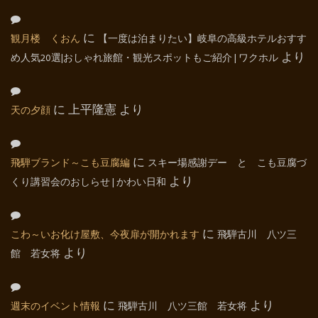
観月楼 くおん
に
【一度は泊まりたい】岐阜の高級ホテルおすす
め人気20選|おしゃれ旅館・観光スポットもご紹介 | ワクホル
より
天の夕顔
に
上平隆憲
より
飛騨ブランド～こも豆腐編
に
スキー場感謝デー と こも豆腐づ
くり講習会のおしらせ | かわい日和
より
こわ～いお化け屋敷、今夜扉が開かれます
に
飛騨古川 八ツ三
館 若女将
より
週末のイベント情報
に
飛騨古川 八ツ三館 若女将
より