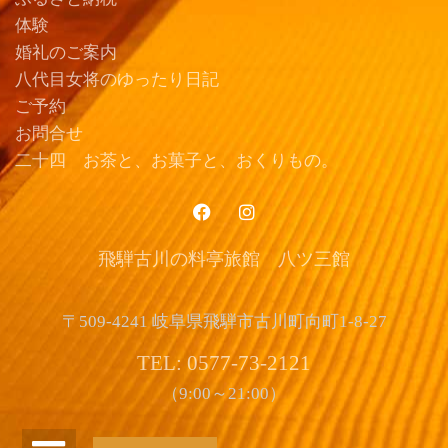
体験
婚礼のご案内
八代目女将のゆったり日記
ご予約
お問合せ
二十四 お茶と、お菓子と、おくりもの。
飛騨古川の料亭旅館 八ツ三館
〒509-4241 岐阜県飛騨市古川町向町1-8-27
TEL: 0577-73-2121
（9:00～21:00）