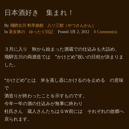
日本酒好き 集まれ！
By
飛騨古川 料亭旅館 八ツ三館（やつさんかん）
In
若女将の ゆったり日記
Posted
3月 2, 2012
0 Comment(s)
３月に入り 秋から始まった酒蔵での仕込みも大詰め、
飛騨古川の両酒造では ”かけどめ”祝いの日程が決まりま
した。
“かけどめ”とは 米を蒸し器にかけるのを止める の意味
で
酒造りが終わったことを示すものです。
今年一年の酒の仕込みが無事に終わり
杜氏さん 蔵人さんたちはＧＷ前には それぞれの故郷へ
戻られます。