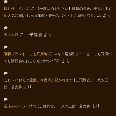
観月楼 くおん
に
【一度は泊まりたい】岐阜の高級ホテルおすす
め人気20選|おしゃれ旅館・観光スポットもご紹介 | ワクホル
より
天の夕顔
に
上平隆憲
より
飛騨ブランド～こも豆腐編
に
スキー場感謝デー と こも豆腐づ
くり講習会のおしらせ | かわい日和
より
こわ～いお化け屋敷、今夜扉が開かれます
に
飛騨古川 八ツ三
館 若女将
より
週末のイベント情報
に
飛騨古川 八ツ三館 若女将
より