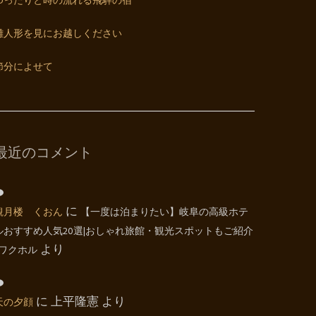
ゆったりと時の流れる飛騨の宿
雛人形を見にお越しください
節分によせて
最近のコメント
観月楼 くおん
に
【一度は泊まりたい】岐阜の高級ホテ
ルおすすめ人気20選|おしゃれ旅館・観光スポットもご紹介
| ワクホル
より
天の夕顔
に
上平隆憲
より