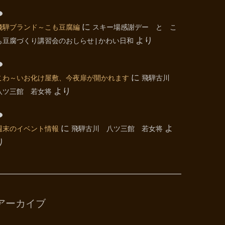
飛騨ブランド～こも豆腐編
に
スキー場感謝デー と こ
も豆腐づくり講習会のおしらせ | かわい日和
より
こわ～いお化け屋敷、今夜扉が開かれます
に
飛騨古川
八ツ三館 若女将
より
週末のイベント情報
に
飛騨古川 八ツ三館 若女将
よ
り
アーカイブ