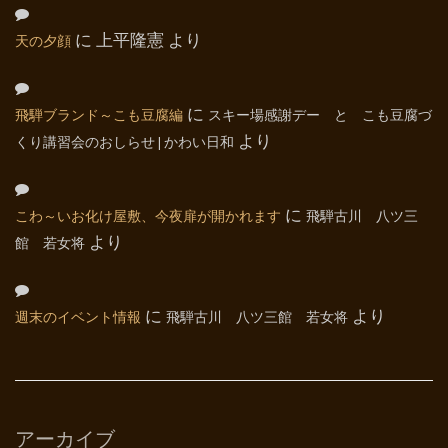
天の夕顔
に
上平隆憲
より
飛騨ブランド～こも豆腐編
に
スキー場感謝デー と こも豆腐づ
くり講習会のおしらせ | かわい日和
より
こわ～いお化け屋敷、今夜扉が開かれます
に
飛騨古川 八ツ三
館 若女将
より
週末のイベント情報
に
飛騨古川 八ツ三館 若女将
より
アーカイブ