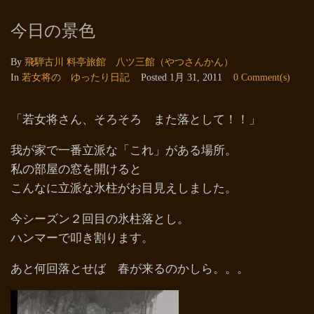
今日の景色
By
飛騨古川 料亭旅館 八ツ三館（やつさんかん）
In
若女将の ゆったり日記
Posted
1月 31, 2011
0 Comment(s)
「若女将さん、そろそろ また落として！！」
我が家で一番立派な「これ」がある場所。
私の部屋の窓を開けると
こんなに立派な氷柱がお目見えしました。
今シーズン２回目の氷柱落とし。
ハンマーで叩き割ります。
あと何回落とせば 春が来るのかしら。。。