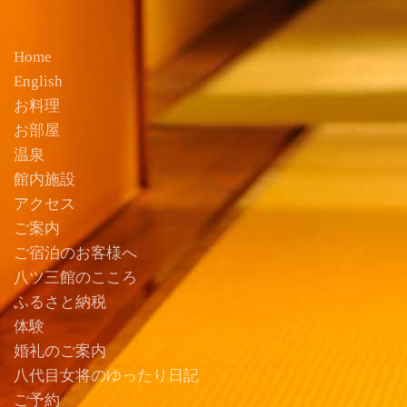
Home
English
お料理
お部屋
温泉
館内施設
アクセス
ご案内
ご宿泊のお客様へ
八ツ三館のこころ
ふるさと納税
体験
婚礼のご案内
八代目女将のゆったり日記
ご予約