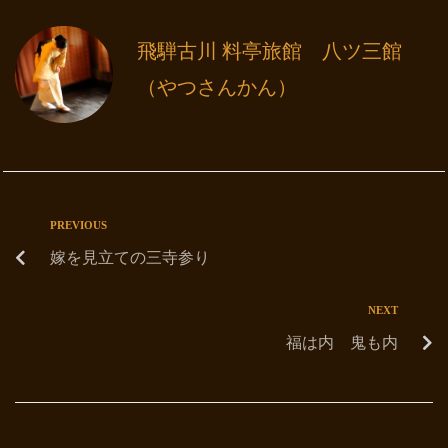
飛騨古川 料亭旅館 八ツ三館
（やつさんかん）
PREVIOUS
嫁を見立ての三寺参り
NEXT
福は内 鬼も内