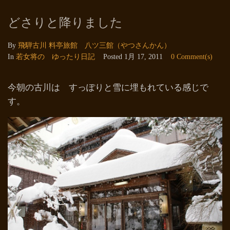
どさりと降りました
By
飛騨古川 料亭旅館 八ツ三館（やつさんかん）
In
若女将の ゆったり日記
Posted
1月 17, 2011
0 Comment(s)
今朝の古川は すっぽりと雪に埋もれている感じで
す。