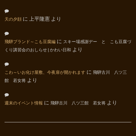
天の夕顔
に
上平隆憲
より
飛騨ブランド～こも豆腐編
に
スキー場感謝デー と こも豆腐づ
くり講習会のおしらせ | かわい日和
より
こわ～いお化け屋敷、今夜扉が開かれます
に
飛騨古川 八ツ三
館 若女将
より
週末のイベント情報
に
飛騨古川 八ツ三館 若女将
より