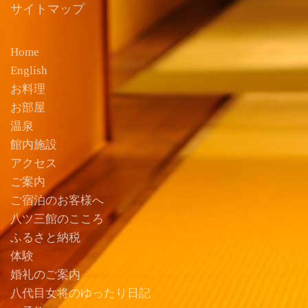
サイトマップ
Home
English
お料理
お部屋
温泉
館内施設
アクセス
ご案内
ご宿泊のお客様へ
八ツ三館のこころ
ふるさと納税
体験
婚礼のご案内
八代目女将のゆったり日記