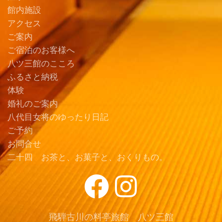
館内施設
アクセス
ご案内
ご宿泊のお客様へ
八ツ三館のこころ
ふるさと納税
体験
婚礼のご案内
八代目女将のゆったり日記
ご予約
お問合せ
二十四 お茶と、お菓子と、おくりもの。
飛騨古川の料亭旅館 八ツ三館