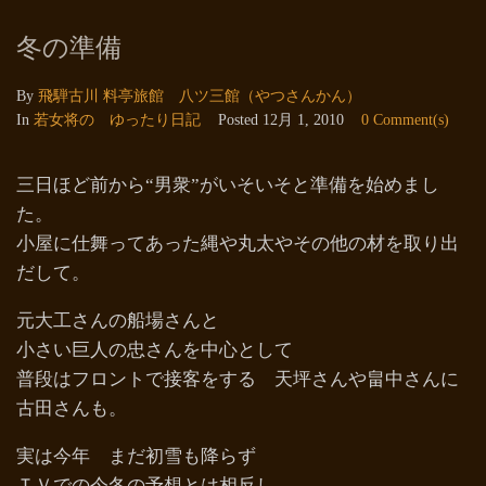
冬の準備
By
飛騨古川 料亭旅館 八ツ三館（やつさんかん）
In
若女将の ゆったり日記
Posted
12月 1, 2010
0 Comment(s)
三日ほど前から“男衆”がいそいそと準備を始めまし
た。
小屋に仕舞ってあった縄や丸太やその他の材を取り出
だして。
元大工さんの船場さんと
小さい巨人の忠さんを中心として
普段はフロントで接客をする 天坪さんや畠中さんに
古田さんも。
実は今年 まだ初雪も降らず
ＴＶでの今冬の予想とは相反し