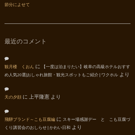
節分によせて
最近のコメント
観月楼 くおん
に
【一度は泊まりたい】岐阜の高級ホテルおすす
め人気20選|おしゃれ旅館・観光スポットもご紹介 | ワクホル
より
天の夕顔
に
上平隆憲
より
飛騨ブランド～こも豆腐編
に
スキー場感謝デー と こも豆腐づ
くり講習会のおしらせ | かわい日和
より