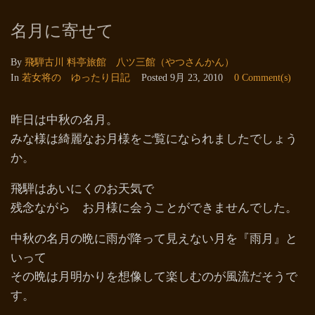
名月に寄せて
By
飛騨古川 料亭旅館 八ツ三館（やつさんかん）
In
若女将の ゆったり日記
Posted
9月 23, 2010
0 Comment(s)
昨日は中秋の名月。
みな様は綺麗なお月様をご覧になられましたでしょう
か。
飛騨はあいにくのお天気で
残念ながら お月様に会うことができませんでした。
中秋の名月の晩に雨が降って見えない月を『雨月』と
いって
その晩は月明かりを想像して楽しむのが風流だそうで
す。