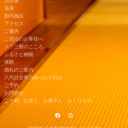
お部屋
温泉
館内施設
アクセス
ご案内
ご宿泊のお客様へ
八ツ三館のこころ
ふるさと納税
体験
婚礼のご案内
八代目女将のゆったり日記
ご予約
お問合せ
二十四 お茶と、お菓子と、おくりもの。