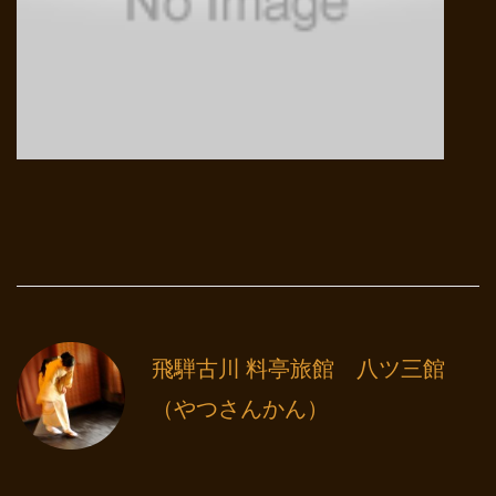
飛騨古川 料亭旅館 八ツ三館
（やつさんかん）