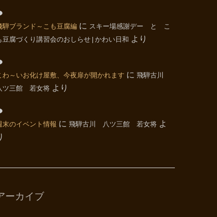
飛騨ブランド～こも豆腐編
に
スキー場感謝デー と こ
も豆腐づくり講習会のおしらせ | かわい日和
より
こわ～いお化け屋敷、今夜扉が開かれます
に
飛騨古川
八ツ三館 若女将
より
週末のイベント情報
に
飛騨古川 八ツ三館 若女将
よ
り
アーカイブ