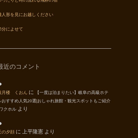
ゆったりと時の流れる飛騨の宿
雛人形を見にお越しください
節分によせて
最近のコメント
観月楼 くおん
に
【一度は泊まりたい】岐阜の高級ホテ
ルおすすめ人気20選|おしゃれ旅館・観光スポットもご紹介
| ワクホル
より
天の夕顔
に
上平隆憲
より