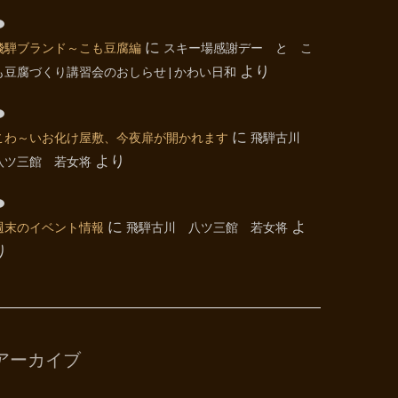
飛騨ブランド～こも豆腐編
に
スキー場感謝デー と こ
も豆腐づくり講習会のおしらせ | かわい日和
より
こわ～いお化け屋敷、今夜扉が開かれます
に
飛騨古川
八ツ三館 若女将
より
週末のイベント情報
に
飛騨古川 八ツ三館 若女将
よ
り
アーカイブ