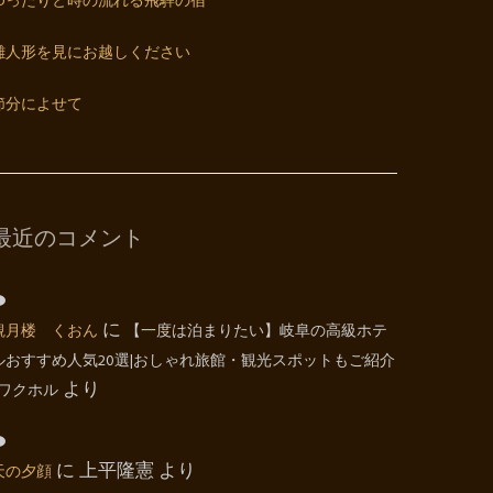
ゆったりと時の流れる飛騨の宿
雛人形を見にお越しください
節分によせて
最近のコメント
観月楼 くおん
に
【一度は泊まりたい】岐阜の高級ホテ
ルおすすめ人気20選|おしゃれ旅館・観光スポットもご紹介
| ワクホル
より
天の夕顔
に
上平隆憲
より