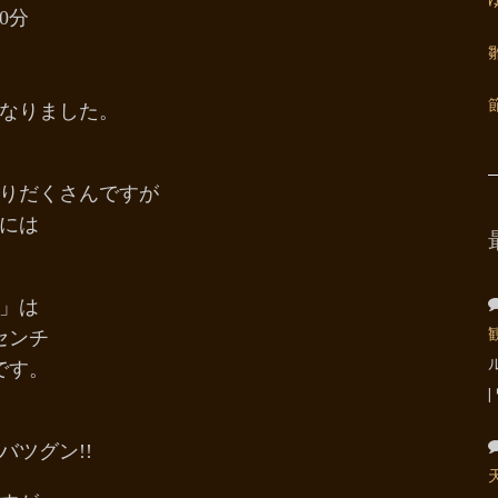
0分
なりました。
りだくさんですが
には
」は
センチ
です。
ツグン!!