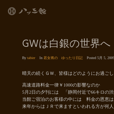
GWは白銀の世界へ
By
tabier
In
若女将の ゆったり日記
Posted
5月 5, 200
晴天の続くＧＷ、皆様はどのようにお過ごし
高速道路料金一律￥1000の影響なのか
5月2日の夕刊には 「静岡付近で66キロの
当館ご宿泊のお客様の中には 料金の恩恵は
来年からはＪＲで来ますといわれる方が何人