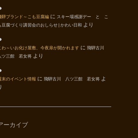
飛騨ブランド～こも豆腐編
に
スキー場感謝デー と こ
も豆腐づくり講習会のおしらせ | かわい日和
より
こわ～いお化け屋敷、今夜扉が開かれます
に
飛騨古川
八ツ三館 若女将
より
週末のイベント情報
に
飛騨古川 八ツ三館 若女将
よ
り
アーカイブ