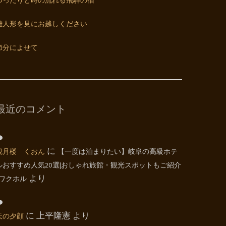
ゆったりと時の流れる飛騨の宿
雛人形を見にお越しください
節分によせて
最近のコメント
観月楼 くおん
に
【一度は泊まりたい】岐阜の高級ホテ
ルおすすめ人気20選|おしゃれ旅館・観光スポットもご紹介
| ワクホル
より
天の夕顔
に
上平隆憲
より