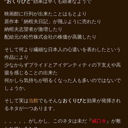
“
おくりびと
”効果は早くも顕著なようで
映画館に行列が出来たことはもとより
原作本「納棺夫日記」が飛ぶように売れたり
納棺夫志望者が激増したり
配給元の松竹株式会社の株価が高騰したり
そして何より繊細な日本人の心遣いを表わしたという
作品により
少なからずプライドとアイデンティティの下支えや高
揚を感じることの出来た
何かしら気持ちが明るくなった人も多いのではないで
しょうか。
そして実は
当館
でもそんな
おくりびと
効果が発揮され
るネタが一つあります。
。。。。。がしかし、このネタは未だ『
緘口令
』が敷