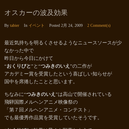
オスカーの波及効果
By
tabier
In
イベント
Posted
2月 24, 2009
2 Comment(s)
最近気持ちを明るくさせるようなニュースソースが少
なかった中で
昨日から今日にかけて
“
おくりびと
”と“
つみきのいえ
”の二作が
アカデミー賞を受賞したという喜ばしい知らせが
国中を席捲したことと思います。
ちなみに“
つみきのいえ
”は高山で開催されている
飛騨国際メルヘンアニメ映像祭の
「第７回メルヘンアニメ・コンテスト」
でも最優秀作品賞を受賞していたそうです。