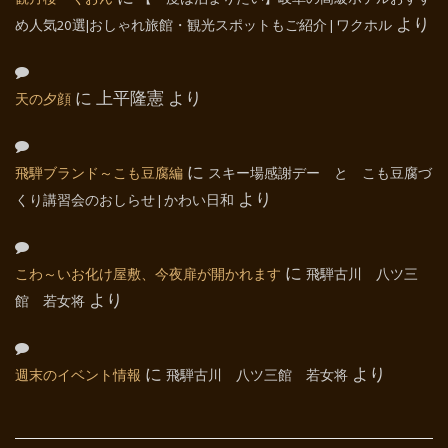
め人気20選|おしゃれ旅館・観光スポットもご紹介 | ワクホル
より
天の夕顔
に
上平隆憲
より
飛騨ブランド～こも豆腐編
に
スキー場感謝デー と こも豆腐づ
くり講習会のおしらせ | かわい日和
より
こわ～いお化け屋敷、今夜扉が開かれます
に
飛騨古川 八ツ三
館 若女将
より
週末のイベント情報
に
飛騨古川 八ツ三館 若女将
より