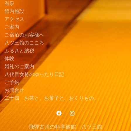
温泉
館内施設
アクセス
ご案内
ご宿泊のお客様へ
八ツ三館のこころ
ふるさと納税
体験
婚礼のご案内
八代目女将のゆったり日記
ご予約
お問合せ
二十四 お茶と、お菓子と、おくりもの。
飛騨古川の料亭旅館 八ツ三館