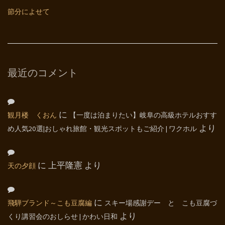
節分によせて
最近のコメント
観月楼 くおん
に
【一度は泊まりたい】岐阜の高級ホテルおすす
め人気20選|おしゃれ旅館・観光スポットもご紹介 | ワクホル
より
天の夕顔
に
上平隆憲
より
飛騨ブランド～こも豆腐編
に
スキー場感謝デー と こも豆腐づ
くり講習会のおしらせ | かわい日和
より