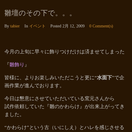
雛壇のその下で。。。
By
tabier
In
イベント
Posted
2月 12, 2009
0 Comment(s)
今月の上旬に早々に飾りつけだけは済ませてしまった
『
雛飾り
』
皆様に、よりお楽しみいただこうと更に“
水面下
”で企
画作業が進んでおります。
今日は懇意にさせていただいている窯元さんから
試作依頼していた『雛のかわらけ』が出来上がってき
ました。
“かわらけ”という古（いにしえ）とハレを感じさせる