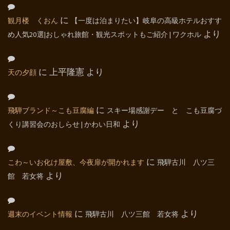
観月楼 くおん
に
【一度は泊まりたい】岐阜の高級ホテルおすす
め人気20選|おしゃれ旅館・観光スポットもご紹介 | ワクホル
より
天の夕顔
に
上平隆憲
より
飛騨ブランド～こも豆腐編
に
スキー場感謝デー と こも豆腐づ
くり講習会のおしらせ | かわい日和
より
こわ～いお化け屋敷、今夜扉が開かれます
に
飛騨古川 八ツ三
館 若女将
より
週末のイベント情報
に
飛騨古川 八ツ三館 若女将
より