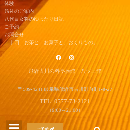
体験
婚礼のご案内
八代目女将のゆったり日記
ご予約
お問合せ
二十四 お茶と、お菓子と、おくりもの。
飛騨古川の料亭旅館 八ツ三館
〒509-4241 岐阜県飛騨市古川町向町1-8-27
TEL: 0577-73-2121
（9:00～21:00）
ご予約