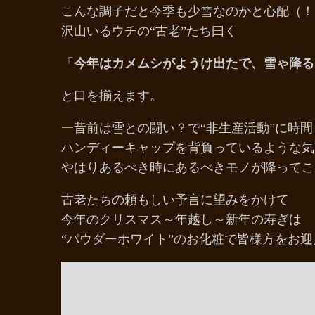
こんな調子だと今季も少雪なのかと心配（！
沢山いるウチの“古老”たち曰く
「
今年はカメムシがようけ出たで、雪ゃ降る
と口を揃えます。
一昔前は雪との闘い？で“非生産活動”に時
ハンディーキャップを背負っているような気
やはりあるべき時にあるべきモノが降ってこ
古老たちの頼もしい予言に望みをかけて
今年のクリスマス～年越し～新年の寿ぎは
“パウダーホワイト”のお化粧で皆様方をお