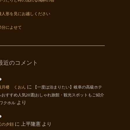
ゆったりと時の流れる飛騨の宿
雛人形を見にお越しください
節分によせて
最近のコメント
観月楼 くおん
に
【一度は泊まりたい】岐阜の高級ホテ
ルおすすめ人気20選|おしゃれ旅館・観光スポットもご紹介
| ワクホル
より
天の夕顔
に
上平隆憲
より