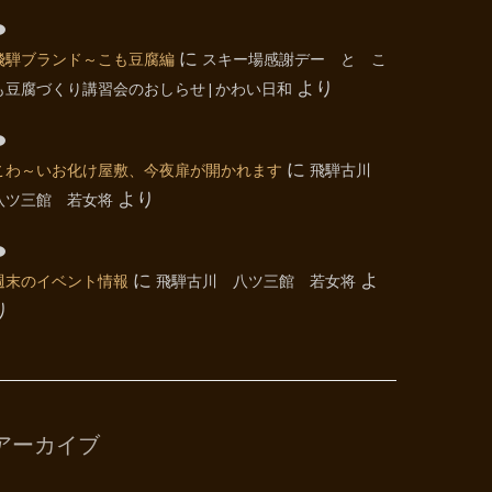
飛騨ブランド～こも豆腐編
に
スキー場感謝デー と こ
も豆腐づくり講習会のおしらせ | かわい日和
より
こわ～いお化け屋敷、今夜扉が開かれます
に
飛騨古川
八ツ三館 若女将
より
週末のイベント情報
に
飛騨古川 八ツ三館 若女将
よ
り
アーカイブ