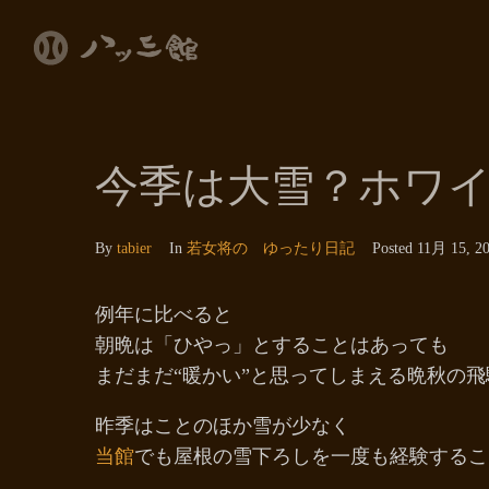
今季は大雪？ホワ
By
tabier
In
若女将の ゆったり日記
Posted
11月 15, 2
例年に比べると
朝晩は「ひやっ」とすることはあっても
まだまだ“暖かい”と思ってしまえる晩秋の
昨季はことのほか雪が少なく
当館
でも屋根の雪下ろしを一度も経験するこ