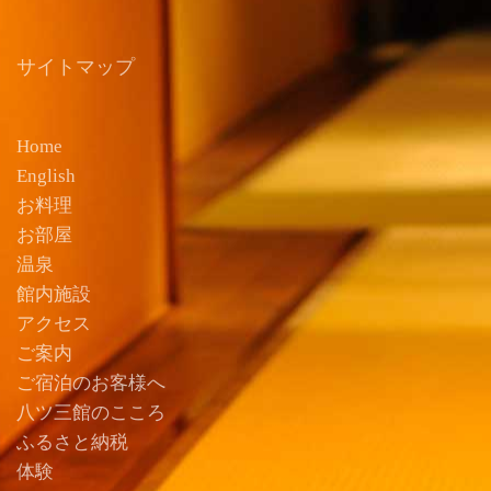
サイトマップ
Home
English
お料理
お部屋
温泉
館内施設
アクセス
ご案内
ご宿泊のお客様へ
八ツ三館のこころ
ふるさと納税
体験