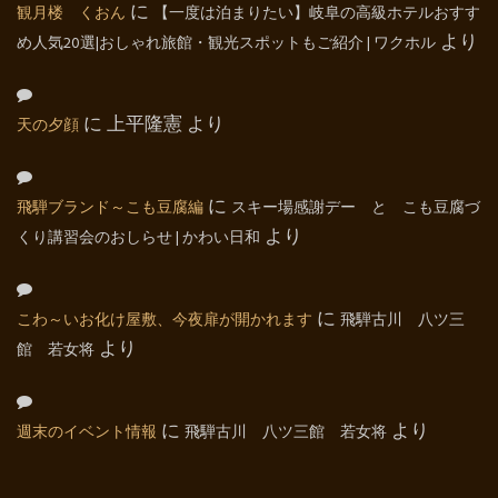
観月楼 くおん
に
【一度は泊まりたい】岐阜の高級ホテルおすす
め人気20選|おしゃれ旅館・観光スポットもご紹介 | ワクホル
より
天の夕顔
に
上平隆憲
より
飛騨ブランド～こも豆腐編
に
スキー場感謝デー と こも豆腐づ
くり講習会のおしらせ | かわい日和
より
こわ～いお化け屋敷、今夜扉が開かれます
に
飛騨古川 八ツ三
館 若女将
より
週末のイベント情報
に
飛騨古川 八ツ三館 若女将
より