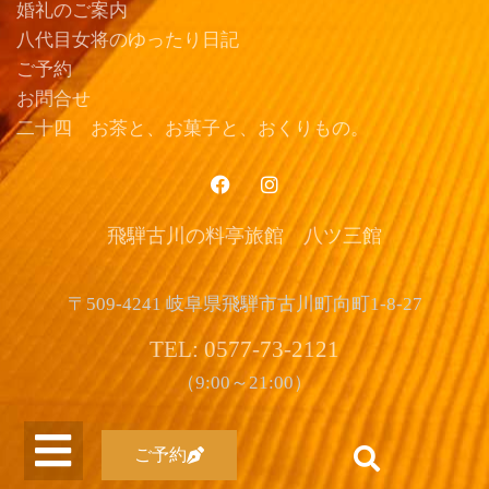
婚礼のご案内
八代目女将のゆったり日記
ご予約
お問合せ
二十四 お茶と、お菓子と、おくりもの。
飛騨古川の料亭旅館 八ツ三館
〒509-4241 岐阜県飛騨市古川町向町1-8-27
TEL: 0577-73-2121
（9:00～21:00）
ご予約