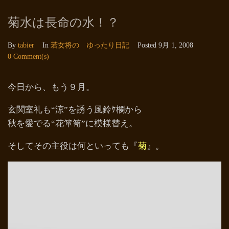
菊水は長命の水！？
By
tabier
In
若女将の ゆったり日記
Posted
9月 1, 2008
0 Comment(s)
今日から、もう９月。
玄関室礼も“涼”を誘う風鈴ｹ欄から
秋を愛でる“花箪笥”に模様替え。
そしてその主役は何といっても『
菊
』。