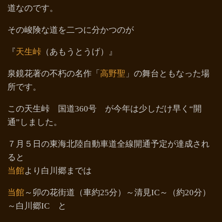
道なのです。
その峻険な道を二つに分かつのが
『
天生峠
（あもうとうげ）』
泉鏡花著の不朽の名作「
高野聖
」の舞台ともなった場
所です。
この天生峠 国道360号 が今年は少しだけ早く“開
通”しました。
７月５日の東海北陸自動車道全線開通予定が達成され
ると
当館
より白川郷までは
当館
～卯の花街道（車約25分）～清見IC～（約20分）
～白川郷IC と