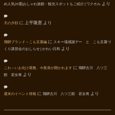
め人気20選|おしゃれ旅館・観光スポットもご紹介 | ワクホル
より
天の夕顔
に
上平隆憲
より
飛騨ブランド～こも豆腐編
に
スキー場感謝デー と こも豆腐づ
くり講習会のおしらせ | かわい日和
より
こわ～いお化け屋敷、今夜扉が開かれます
に
飛騨古川 八ツ三
館 若女将
より
週末のイベント情報
に
飛騨古川 八ツ三館 若女将
より