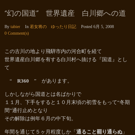
“幻の国道” 世界遺産 白川郷への道
By
tabier
In
若女将の ゆったり日記
Posted
6月 5, 2008
0 Comment(s)
この古川の地より飛騨市内の河合町を経て
世界遺産白川郷を有する白川村へ抜ける『国道』とし
て
“
R360
” があります。
しかしながら国道とは名ばかりで
１１月、下手をすると１０月末頃の初雪をもって“冬期
間”通行止めとなり
その解除は例年６月の中下旬。
年間を通じて５ヶ月程度しか「
通ること罷り通らぬ
」