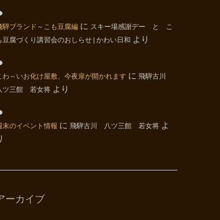
飛騨ブランド～こも豆腐編
に
スキー場感謝デー と こ
も豆腐づくり講習会のおしらせ | かわい日和
より
こわ～いお化け屋敷、今夜扉が開かれます
に
飛騨古川
八ツ三館 若女将
より
週末のイベント情報
に
飛騨古川 八ツ三館 若女将
よ
り
アーカイブ