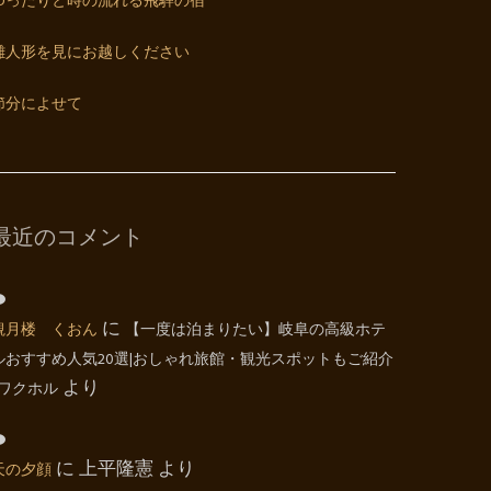
ゆったりと時の流れる飛騨の宿
雛人形を見にお越しください
節分によせて
最近のコメント
観月楼 くおん
に
【一度は泊まりたい】岐阜の高級ホテ
ルおすすめ人気20選|おしゃれ旅館・観光スポットもご紹介
| ワクホル
より
天の夕顔
に
上平隆憲
より