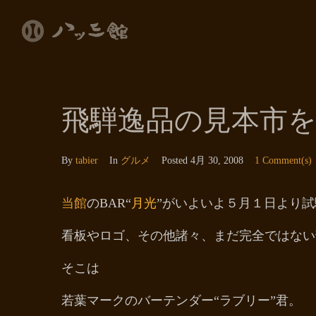
飛騨逸品の見本市
By
tabier
In
グルメ
Posted
4月 30, 2008
1 Comment(s)
当館
のBAR“
月光
”がいよいよ５月１日より
看板やロゴ、その他諸々、まだ完全ではない
そこは
若葉マークのバーテンダー“ラブリー”君。