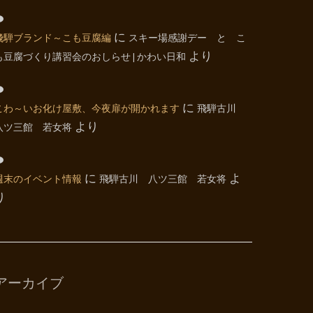
飛騨ブランド～こも豆腐編
に
スキー場感謝デー と こ
も豆腐づくり講習会のおしらせ | かわい日和
より
こわ～いお化け屋敷、今夜扉が開かれます
に
飛騨古川
八ツ三館 若女将
より
週末のイベント情報
に
飛騨古川 八ツ三館 若女将
よ
り
アーカイブ