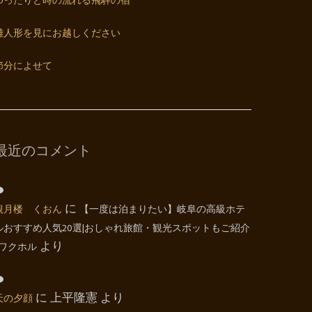
ゆったりと時の流れる飛騨の宿
雛人形を見にお越しください
節分によせて
最近のコメント
観月楼 くおん
に
【一度は泊まりたい】岐阜の高級ホテ
ルおすすめ人気20選|おしゃれ旅館・観光スポットもご紹介
| ワクホル
より
天の夕顔
に
上平隆憲
より