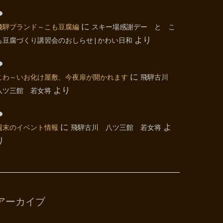
飛騨ブランド～こも豆腐編
に
スキー場感謝デー と こ
も豆腐づくり講習会のおしらせ | かわい日和
より
こわ～いお化け屋敷、今夜扉が開かれます
に
飛騨古川
八ツ三館 若女将
より
週末のイベント情報
に
飛騨古川 八ツ三館 若女将
よ
り
アーカイブ