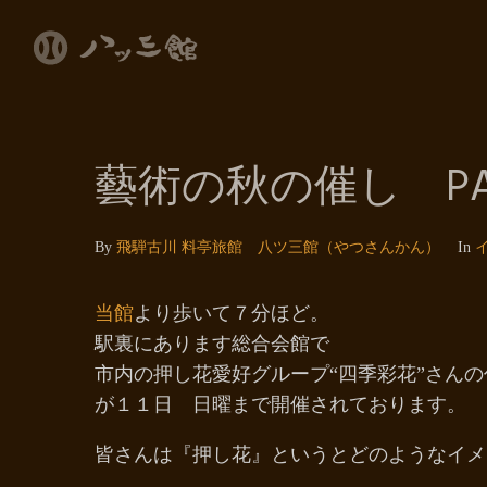
藝術の秋の催し PA
By
飛騨古川 料亭旅館 八ツ三館（やつさんかん）
In
当館
より歩いて７分ほど。
駅裏にあります総合会館で
市内の押し花愛好グループ“四季彩花”さん
が１１日 日曜まで開催されております。
皆さんは『押し花』というとどのようなイメ