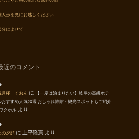
ゆったりと時の流れる飛騨の宿
雛人形を見にお越しください
節分によせて
最近のコメント
観月楼 くおん
に
【一度は泊まりたい】岐阜の高級ホテ
ルおすすめ人気20選|おしゃれ旅館・観光スポットもご紹介
| ワクホル
より
天の夕顔
に
上平隆憲
より