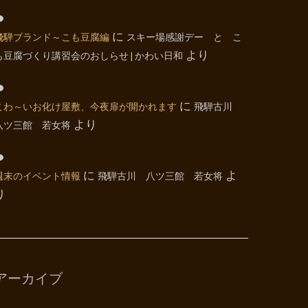
飛騨ブランド～こも豆腐編
に
スキー場感謝デー と こ
も豆腐づくり講習会のおしらせ | かわい日和
より
こわ～いお化け屋敷、今夜扉が開かれます
に
飛騨古川
八ツ三館 若女将
より
週末のイベント情報
に
飛騨古川 八ツ三館 若女将
よ
り
アーカイブ