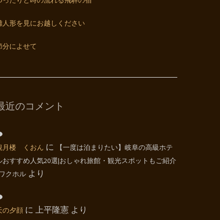
ゆったりと時の流れる飛騨の宿
雛人形を見にお越しください
節分によせて
最近のコメント
観月楼 くおん
に
【一度は泊まりたい】岐阜の高級ホテ
ルおすすめ人気20選|おしゃれ旅館・観光スポットもご紹介
| ワクホル
より
天の夕顔
に
上平隆憲
より