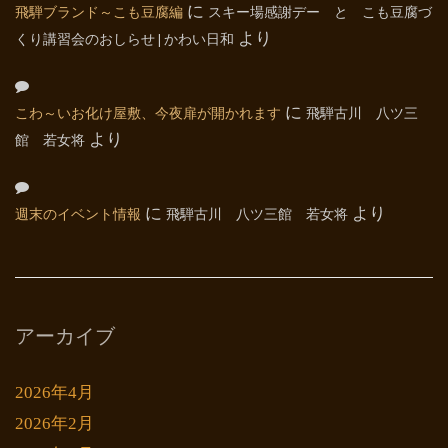
飛騨ブランド～こも豆腐編
に
スキー場感謝デー と こも豆腐づ
くり講習会のおしらせ | かわい日和
より
こわ～いお化け屋敷、今夜扉が開かれます
に
飛騨古川 八ツ三
館 若女将
より
週末のイベント情報
に
飛騨古川 八ツ三館 若女将
より
アーカイブ
2026年4月
2026年2月