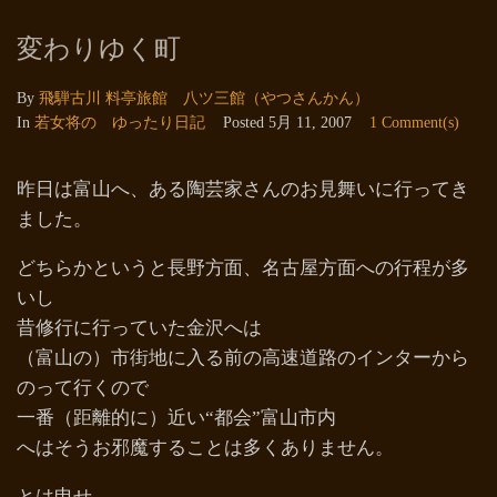
変わりゆく町
By
飛騨古川 料亭旅館 八ツ三館（やつさんかん）
In
若女将の ゆったり日記
Posted
5月 11, 2007
1 Comment(s)
昨日は富山へ、ある陶芸家さんのお見舞いに行ってき
ました。
どちらかというと長野方面、名古屋方面への行程が多
いし
昔修行に行っていた金沢へは
（富山の）市街地に入る前の高速道路のインターから
のって行くので
一番（距離的に）近い“都会”富山市内
へはそうお邪魔することは多くありません。
とは申せ