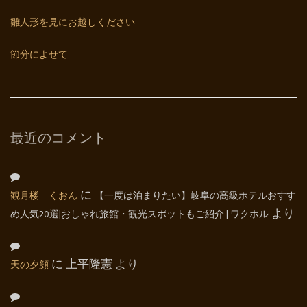
雛人形を見にお越しください
節分によせて
最近のコメント
観月楼 くおん
に
【一度は泊まりたい】岐阜の高級ホテルおすす
め人気20選|おしゃれ旅館・観光スポットもご紹介 | ワクホル
より
天の夕顔
に
上平隆憲
より