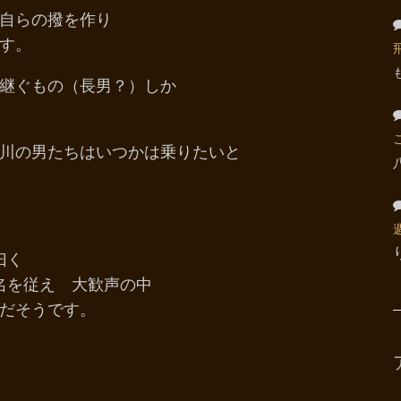
て自らの撥を作り
す。
継ぐもの（長男？）しか
川の男たちはいつかは乗りたいと
曰く
0名を従え 大歓声の中
だそうです。