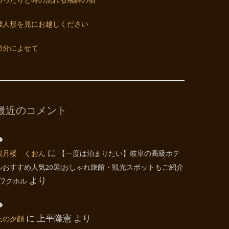
ゆったりと時の流れる飛騨の宿
雛人形を見にお越しください
節分によせて
最近のコメント
観月楼 くおん
に
【一度は泊まりたい】岐阜の高級ホテ
ルおすすめ人気20選|おしゃれ旅館・観光スポットもご紹介
| ワクホル
より
天の夕顔
に
上平隆憲
より