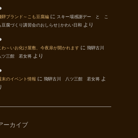
飛騨ブランド～こも豆腐編
に
スキー場感謝デー と こ
も豆腐づくり講習会のおしらせ | かわい日和
より
こわ～いお化け屋敷、今夜扉が開かれます
に
飛騨古川
八ツ三館 若女将
より
週末のイベント情報
に
飛騨古川 八ツ三館 若女将
よ
り
アーカイブ