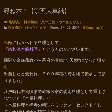
尋ね本？【宗五大草紙】
By
飛騨古川 料亭旅館 八ツ三館（やつさんかん）
In
若女将の ゆったり日記
Posted
3月 22, 2007
0 Comment(s)
当館
に代々伝わる料理として
『
宗和流本膳料理
』というものがございます。
飛騨が金森藩政から幕府の直轄地“天領”になった頃か
ら
出自したと云われ、３００年程の時を経て伝承して参
りました。
江戸時代中期頃まで武家公家の饗応料理として重用さ
れていた『本膳料理』と
（本膳料理と禅寺の料理をミックス・セレクト？し
て）千利休居士が確立された『懐石』