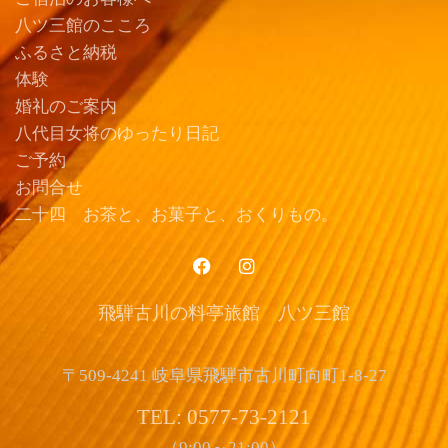
八ツ三館のこころ
ふるさと納税
体験
婚礼のご案内
八代目女将のゆったり日記
ご予約
お問合せ
二十四 お茶と、お菓子と、おくりもの。
飛騨古川の料亭旅館 八ツ三館
〒509-4241 岐阜県飛騨市古川町向町1-8-27
TEL: 0577-73-2121
（9:00～21:00）