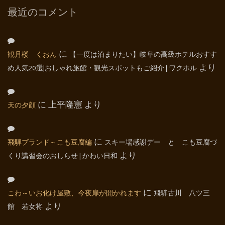
最近のコメント
観月楼 くおん
に
【一度は泊まりたい】岐阜の高級ホテルおすす
め人気20選|おしゃれ旅館・観光スポットもご紹介 | ワクホル
より
天の夕顔
に
上平隆憲
より
飛騨ブランド～こも豆腐編
に
スキー場感謝デー と こも豆腐づ
くり講習会のおしらせ | かわい日和
より
こわ～いお化け屋敷、今夜扉が開かれます
に
飛騨古川 八ツ三
館 若女将
より