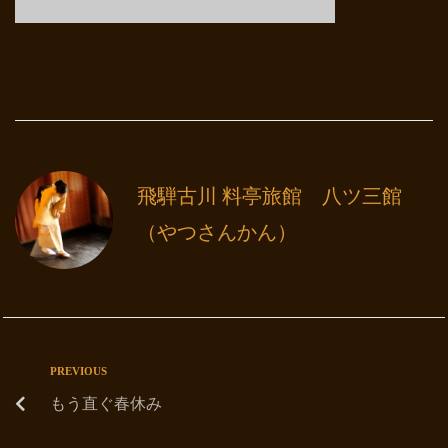
飛騨古川 料亭旅館 八ツ三館
（やつさんかん）
PREVIOUS
もう直ぐ春休み