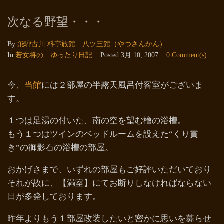
次なる野望・・・
By
飛騨古川 料亭旅館 八ツ三館（やつさんかん）
In
若女将の ゆったり日記
Posted
3月 10, 2007
0 Comment(s)
今、
当館
には２部屋の半露天風呂付客室がございま
す。
１つは足湯の付いた、南の空を望む檜の浴槽。
もう１つはツインのベッドルームを設えた“くり貫
き”の御影石の浴槽の部屋。
おかげさまで、いずれの部屋もご好評いただいており
それが故に、【満室】にてお断りしなければならない
日が多発しております。
昨年よりもう１部屋改装したいと密かに思いを募らせ