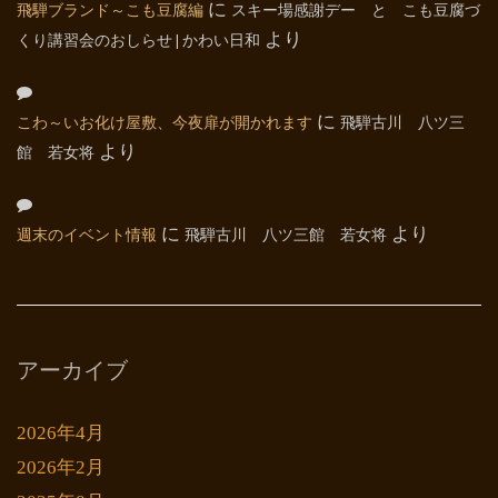
飛騨ブランド～こも豆腐編
に
スキー場感謝デー と こも豆腐づ
くり講習会のおしらせ | かわい日和
より
こわ～いお化け屋敷、今夜扉が開かれます
に
飛騨古川 八ツ三
館 若女将
より
週末のイベント情報
に
飛騨古川 八ツ三館 若女将
より
アーカイブ
2026年4月
2026年2月