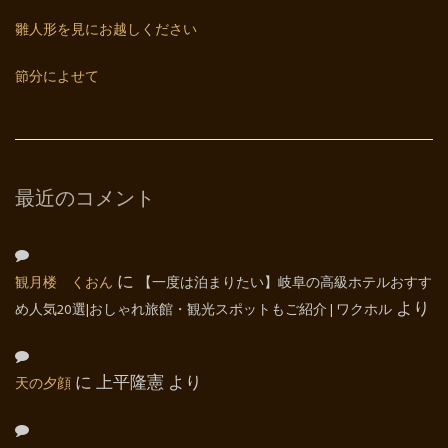
雛人形を見にお越しください
節分によせて
最近のコメント
観月楼 くおん
に
【一度は泊まりたい】岐阜の高級ホテルおすす
め人気20選|おしゃれ旅館・観光スポットもご紹介 | ワクホル
より
天の夕顔
に
上平隆憲
より