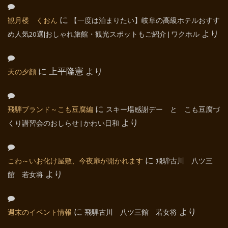
観月楼 くおん
に
【一度は泊まりたい】岐阜の高級ホテルおすす
め人気20選|おしゃれ旅館・観光スポットもご紹介 | ワクホル
より
天の夕顔
に
上平隆憲
より
飛騨ブランド～こも豆腐編
に
スキー場感謝デー と こも豆腐づ
くり講習会のおしらせ | かわい日和
より
こわ～いお化け屋敷、今夜扉が開かれます
に
飛騨古川 八ツ三
館 若女将
より
週末のイベント情報
に
飛騨古川 八ツ三館 若女将
より