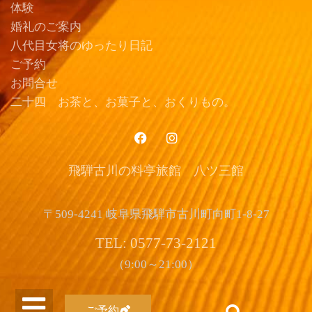
体験
婚礼のご案内
八代目女将のゆったり日記
ご予約
お問合せ
二十四 お茶と、お菓子と、おくりもの。
飛騨古川の料亭旅館 八ツ三館
〒509-4241 岐阜県飛騨市古川町向町1-8-27
TEL: 0577-73-2121
（9:00～21:00）
ご予約