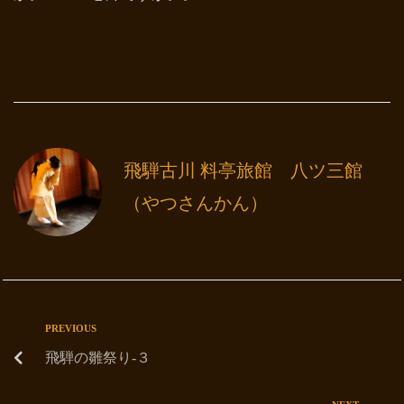
飛騨古川 料亭旅館 八ツ三館
（やつさんかん）
PREVIOUS
飛騨の雛祭り-３