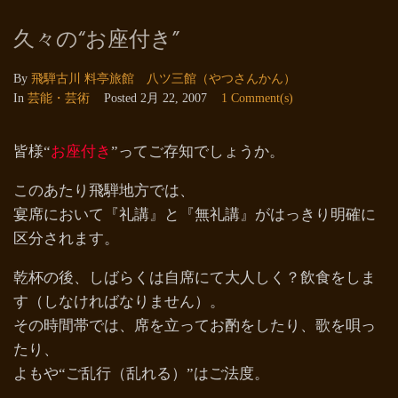
久々の“お座付き”
By
飛騨古川 料亭旅館 八ツ三館（やつさんかん）
In
芸能・芸術
Posted
2月 22, 2007
1 Comment(s)
皆様“
お座付き
”ってご存知でしょうか。
このあたり飛騨地方では、
宴席において『礼講』と『無礼講』がはっきり明確に
区分されます。
乾杯の後、しばらくは自席にて大人しく？飲食をしま
す（しなければなりません）。
その時間帯では、席を立ってお酌をしたり、歌を唄っ
たり、
よもや“ご乱行（乱れる）”はご法度。