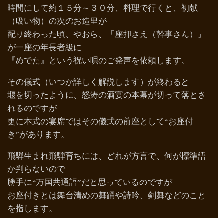
時間にして約１５分～３０分、料理で行くと、初献
（吸い物）の次のお造里が
配り終わった頃、やおら、「座押さえ（幹事さん）」
が一座の年長者級に
『めでた』という祝い唄のご発声を依頼します。
その儀式（いつか詳しく解説します）が終わると
堰を切ったように、怒涛の酒宴の本幕が切って落とさ
れるのですが
更に本式の宴席ではその儀式の前座として“お座付
き”があります。
飛騨生まれ飛騨育ちには、どれが方言で、何が標準語
か判らないので
勝手に“万国共通語”だと思っているのですが
お座付きとは舞台清めの舞踊や詩吟、剣舞などのこと
を指します。