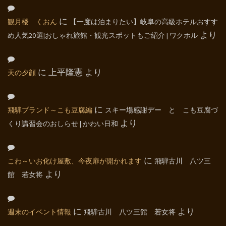
観月楼 くおん
に
【一度は泊まりたい】岐阜の高級ホテルおすす
め人気20選|おしゃれ旅館・観光スポットもご紹介 | ワクホル
より
天の夕顔
に
上平隆憲
より
飛騨ブランド～こも豆腐編
に
スキー場感謝デー と こも豆腐づ
くり講習会のおしらせ | かわい日和
より
こわ～いお化け屋敷、今夜扉が開かれます
に
飛騨古川 八ツ三
館 若女将
より
週末のイベント情報
に
飛騨古川 八ツ三館 若女将
より