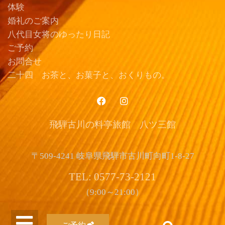
体験
婚礼のご案内
八代目女将のゆったり日記
ご予約
お問合せ
二十四 お茶と、お菓子と、おくりもの。
飛騨古川の料亭旅館 八ツ三館
〒509-4241 岐阜県飛騨市古川町向町1-8-27
TEL: 0577-73-2121
（9:00～21:00）