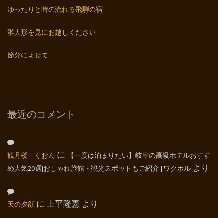
ゆったりと時の流れる飛騨の宿
雛人形を見にお越しください
節分によせて
最近のコメント
観月楼 くおん
に
【一度は泊まりたい】岐阜の高級ホテルおすす
め人気20選|おしゃれ旅館・観光スポットもご紹介 | ワクホル
より
天の夕顔
に
上平隆憲
より