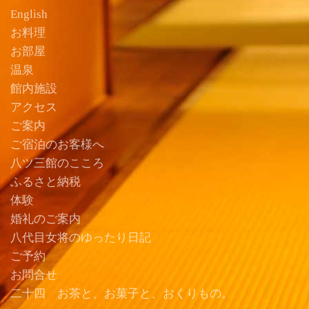
English
お料理
お部屋
温泉
館内施設
アクセス
ご案内
ご宿泊のお客様へ
八ツ三館のこころ
ふるさと納税
体験
婚礼のご案内
八代目女将のゆったり日記
ご予約
お問合せ
二十四 お茶と、お菓子と、おくりもの。