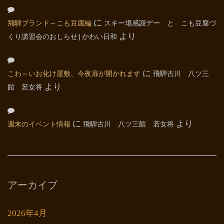
飛騨ブランド～こも豆腐編
に
スキー場感謝デー と こも豆腐づ
くり講習会のおしらせ | かわい日和
より
こわ～いお化け屋敷、今夜扉が開かれます
に
飛騨古川 八ツ三
館 若女将
より
週末のイベント情報
に
飛騨古川 八ツ三館 若女将
より
アーカイブ
2026年4月