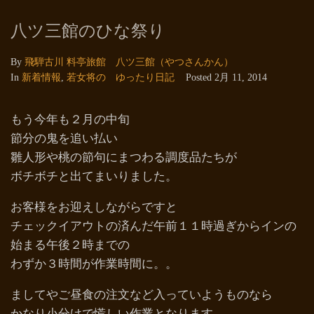
八ツ三館のひな祭り
By
飛騨古川 料亭旅館 八ツ三館（やつさんかん）
In
新着情報
,
若女将の ゆったり日記
Posted
2月 11, 2014
もう今年も２月の中旬
節分の鬼を追い払い
雛人形や桃の節句にまつわる調度品たちが
ボチボチと出てまいりました。
お客様をお迎えしながらですと
チェックイアウトの済んだ午前１１時過ぎからインの
始まる午後２時までの
わずか３時間が作業時間に。。
ましてやご昼食の注文など入っていようものなら
かなり小分けで慌しい作業となります。