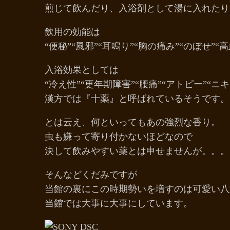
煎じて飲んだり、入浴剤として湯に入れたり
飲用の効能は
“便秘”“風邪”“耳鳴り”“胸の痛み”“のぼせ”
入浴効果としては
“冷え性”“更年期障害”“腰痛”“アトピー”“
漢方では『十薬』と呼ばれているそうです。
とは云え、何といってもあの強烈な香り。
虫も嫌って寄り付かないほどなので
決して飲みやすい薬とは申せませんが。。。
そんなどくだみですが
当館の裏にこの時期勢いを増すのは可愛い八
当館では大事に大事にしています。