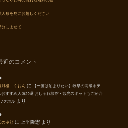
ゆったりと時の流れる飛騨の宿
雛人形を見にお越しください
節分によせて
最近のコメント
観月楼 くおん
に
【一度は泊まりたい】岐阜の高級ホテ
ルおすすめ人気20選|おしゃれ旅館・観光スポットもご紹介
| ワクホル
より
天の夕顔
に
上平隆憲
より