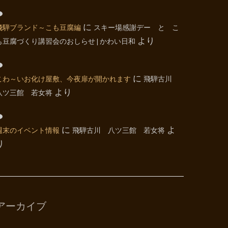
飛騨ブランド～こも豆腐編
に
スキー場感謝デー と こ
も豆腐づくり講習会のおしらせ | かわい日和
より
こわ～いお化け屋敷、今夜扉が開かれます
に
飛騨古川
八ツ三館 若女将
より
週末のイベント情報
に
飛騨古川 八ツ三館 若女将
よ
り
アーカイブ