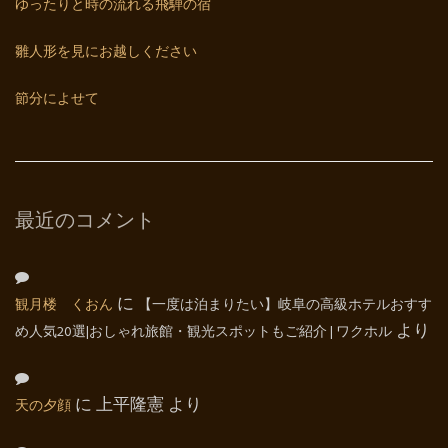
ゆったりと時の流れる飛騨の宿
雛人形を見にお越しください
節分によせて
最近のコメント
観月楼 くおん
に
【一度は泊まりたい】岐阜の高級ホテルおすす
め人気20選|おしゃれ旅館・観光スポットもご紹介 | ワクホル
より
天の夕顔
に
上平隆憲
より