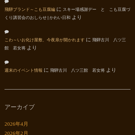
飛騨ブランド～こも豆腐編
に
スキー場感謝デー と こも豆腐づ
くり講習会のおしらせ | かわい日和
より
こわ～いお化け屋敷、今夜扉が開かれます
に
飛騨古川 八ツ三
館 若女将
より
週末のイベント情報
に
飛騨古川 八ツ三館 若女将
より
アーカイブ
2026年4月
2026年2月