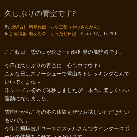
久しぶりの青空です?
By
飛騨古川 料亭旅館 八ツ三館（やつさんかん）
In
新着情報
,
若女将の ゆったり日記
Posted
12月 13, 2012
ここ数日 雪の日が続き一面銀世界の飛騨路です。
今日は久しぶりの青空に 心もウキウキ♪
こんな日はスノーシューで雪山をトレッキングなんて
いいですよね～
昨シーズン初めて体験しましたが 本当に楽しくいい
運動になりました。
雪国だからこその冬の体験もぜひお試しいただきたい
ものです。
今年も飛騨古川ユースホステルさんでウインタースポ
ーツの体験をさせていただけます。