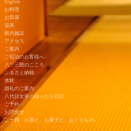
English
お料理
お部屋
温泉
館内施設
アクセス
ご案内
ご宿泊のお客様へ
八ツ三館のこころ
ふるさと納税
体験
婚礼のご案内
八代目女将のゆったり日記
ご予約
お問合せ
二十四 お茶と、お菓子と、おくりもの。