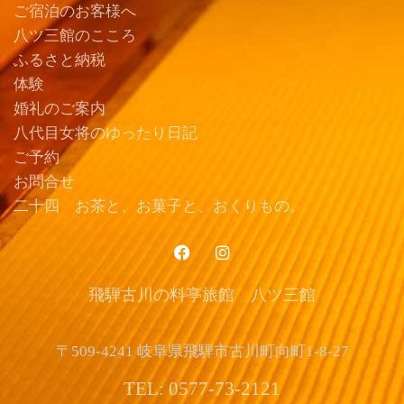
ご宿泊のお客様へ
八ツ三館のこころ
ふるさと納税
体験
婚礼のご案内
八代目女将のゆったり日記
ご予約
お問合せ
二十四 お茶と、お菓子と、おくりもの。
飛騨古川の料亭旅館 八ツ三館
〒509-4241 岐阜県飛騨市古川町向町1-8-27
TEL: 0577-73-2121