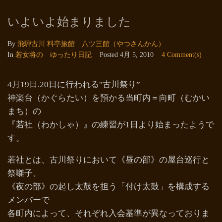
いよいよ始まりました
By
飛騨古川 料亭旅館 八ツ三館（やつさんかん）
In
若女将の ゆったり日記
Posted
4月 5, 2010
4 Comment(s)
4月19日.20日に行われる″古川祭り”
神楽台（かぐらたい）を預かる当町内＝向町（むかい
まち）の
『若社（わかしゃ）』の練習が1日より始まったようで
す。
若社とは、古川祭りにおいて《昼の部》の屋台巡行と
祭囃子、
《夜の部》の起し太鼓を担う「付け太鼓」を構成する
メンバーで
各町内によって、それぞれ入会基準が異なっておりま