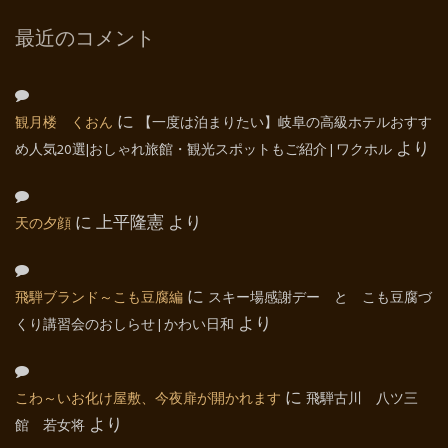
最近のコメント
観月楼 くおん
に
【一度は泊まりたい】岐阜の高級ホテルおすす
め人気20選|おしゃれ旅館・観光スポットもご紹介 | ワクホル
より
天の夕顔
に
上平隆憲
より
飛騨ブランド～こも豆腐編
に
スキー場感謝デー と こも豆腐づ
くり講習会のおしらせ | かわい日和
より
こわ～いお化け屋敷、今夜扉が開かれます
に
飛騨古川 八ツ三
館 若女将
より